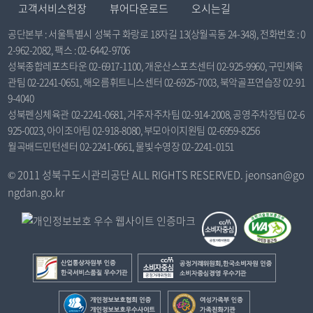
고객서비스헌장
뷰어다운로드
오시는길
공단본부 : 서울특별시 성북구 화랑로 18자길 13(상월곡동 24-348), 전화번호 : 0
2-962-2082, 팩스 : 02-6442-9706
성북종합레포츠타운 02-6917-1100, 개운산스포츠센터 02-925-9960, 구민체육
관팀 02-2241-0651, 해오름휘트니스센터 02-6925-7003, 북악골프연습장 02-91
9-4040
성북펜싱체육관 02-2241-0681, 거주자주차팀 02-914-2008, 공영주차장팀 02-6
925-0023, 아이조아팀 02-918-8080, 부모아이지원팀 02-6959-8256
월곡배드민턴센터 02-2241-0661, 물빛수영장 02-2241-0151
© 2011 성북구도시관리공단 ALL RIGHTS RESERVED. jeonsan@go
ngdan.go.kr
산
공
업
정
통
거
개
여