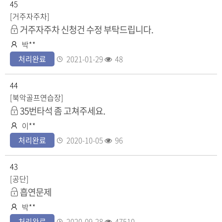
일
수
45
[거주자주차]
비
거주자주차 신청건 수정 부탁드립니다.
공
작
박**
개
성
등
조
처리완료
2021-01-29
48
자
록
회
일
수
44
[북악골프연습장]
비
35번타석 좀 고쳐주세요.
공
작
이**
개
성
등
조
처리완료
2020-10-05
96
자
록
회
일
수
43
[공단]
공
흡연문제
개
작
박**
성
등
조
처리완료
2020-09-28
47510