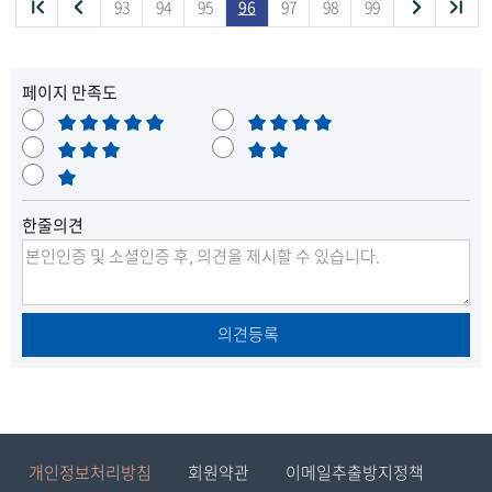
처
이
다
끝
93
94
95
96
97
98
99
목
음
전
음
페이지 만족도
목
목
목
록
매
만
록
록
록
으
우
보
족
불
만
통
매
만
으
으
으
로
족
우
로
로
로
이
한줄의견
불
만
이
이
이
동
동
동
동
의견등록
개인정보처리방침
회원약관
이메일추출방지정책