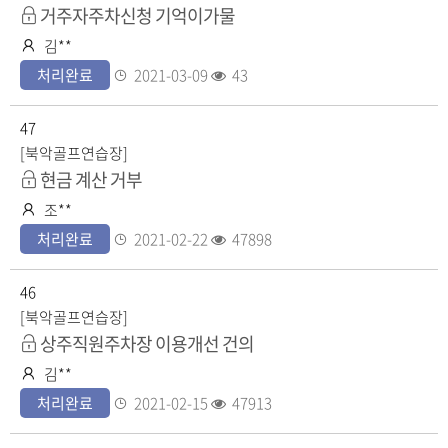
비
거주자주차신청 기억이가물
공
작
김**
개
성
등
조
처리완료
2021-03-09
43
자
록
회
일
수
47
[북악골프연습장]
공
현금 계산 거부
개
작
조**
성
등
조
처리완료
2021-02-22
47898
자
록
회
일
수
46
[북악골프연습장]
공
상주직원주차장 이용개선 건의
개
작
김**
성
등
조
처리완료
2021-02-15
47913
자
록
회