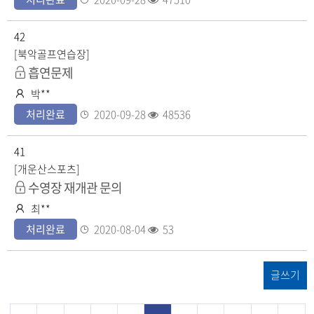
자
록
회
일
수
42
[북악골프연습장]
공
흡연문제
개
작
박**
성
등
조
처리완료
2020-09-28
48536
자
록
회
일
수
41
[개운산스포츠]
비
수영장 재개관 문의
공
작
최**
개
성
등
조
처리완료
2020-08-04
53
자
록
회
일
수
글쓰기