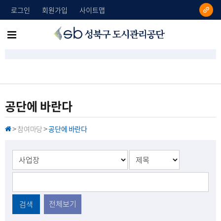
로그인
회원가입
사이트맵
성
메
북
뉴
구
도
전
시
체
관
리
보
공단에 바란다
공
기
단
참여마당
공단에 바란다
H
>
>
O
M
E
전체보기
검색