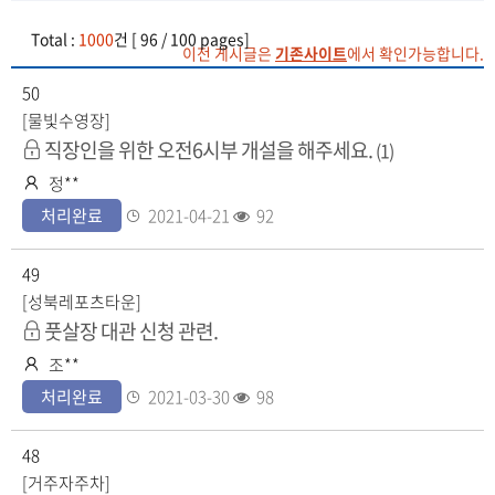
Total :
1000
건 [ 96 / 100 pages]
이전 게시글은
기존사이트
에서 확인가능합니다.
50
[물빛수영장]
비
댓
직장인을 위한 오전6시부 개설을 해주세요.
(1)
글
공
작
정**
수
개
성
등
조
처리완료
2021-04-21
92
자
록
회
일
수
49
[성북레포츠타운]
비
풋살장 대관 신청 관련.
공
작
조**
개
성
등
조
처리완료
2021-03-30
98
자
록
회
일
수
48
[거주자주차]