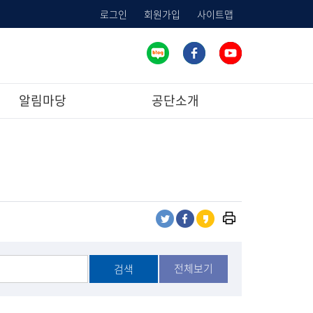
로그인
회원가입
사이트맵
알림마당
공단소개
프
트
페
카
린
위
이
카
트
터
스
오
하
전체보기
검색
공
북
스
기
유
공
토
유
리