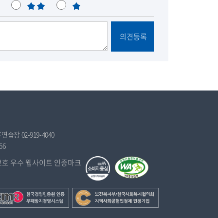
불
매
록
만
우
불
의견등록
만
습장 02-919-4040
56
보
건
복