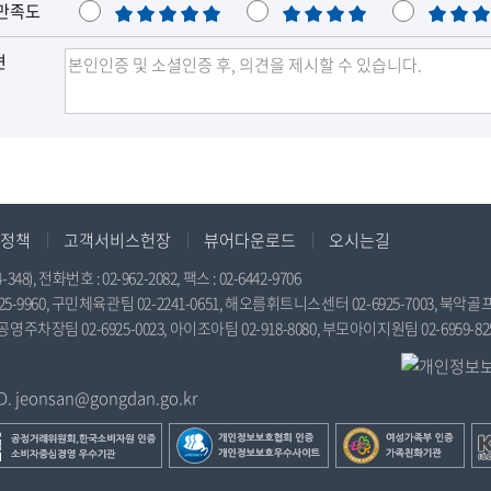
만족도
매
만
보
우
족
통
견
만
족
정책
고객서비스헌장
뷰어다운로드
오시는길
전화번호 : 02-962-2082, 팩스 : 02-6442-9706
9960, 구민체육관팀 02-2241-0651, 해오름휘트니스센터 02-6925-7003, 북악골프연
공영주차장팀 02-6925-0023, 아이조아팀 02-918-8080, 부모아이지원팀 02-6959-82
jeonsan@gongdan.go.kr
개
여
한
인
성
국
정
가
경