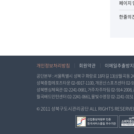
페이지 
한줄의
개인정보처리방침
회원약관
이메일추출방지
공단본부 : 서울특별시 성북구 화랑로 18자길 13(상월곡동 24-348), 
성북종합레포츠타운 02-6917-1100, 개운산스포츠센터 02-925-
성북펜싱체육관 02-2241-0681, 거주자주차팀 02-914-2008, 
월곡배드민턴센터 02-2241-0661, 물빛수영장 02-2241-0151
© 2011 성북구도시관리공단 ALL RIGHTS RESERVED. 
산
공
업
정
통
거