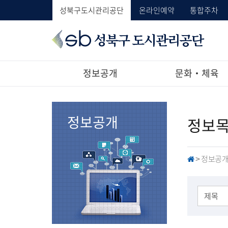
성북구도시관리공단
온라인예약
통합주차
성
북
구
도
정보공개
문화‧체육
시
관
리
공
정보공개
정보
단
정보공
H
>
O
M
E