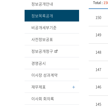
Total :
15
정보공개안내
정보목록공개
150
비공개세부기준
149
사전정보공표
정보공개청구
148
경영공시
147
이사장 성과계약
재무제표
146
이사회 회의록
145