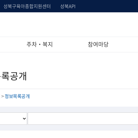
성북구육아종합지원센터
성북API
주차‧복지
참여마당
목록공개
개
정보목록공개
>