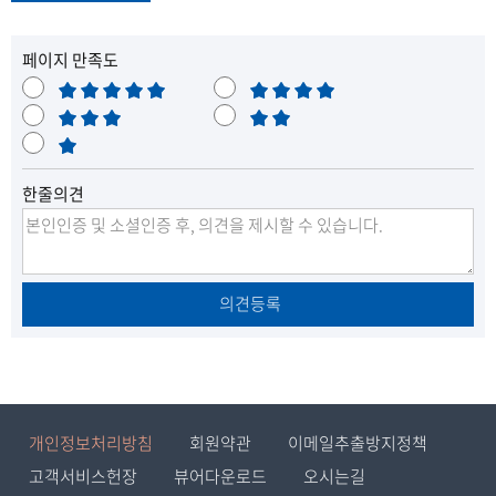
페이지 만족도
매
만
우
보
족
불
만
통
매
만
족
우
한줄의견
불
만
의견등록
개인정보처리방침
회원약관
이메일추출방지정책
고객서비스헌장
뷰어다운로드
오시는길