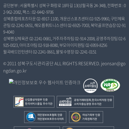
공단본부 : 서울특별시 성북구 화랑로 18자길 13(상월곡동 24-348), 전화번호 : 0
2-962-2082, 팩스 : 02-6442-9706
성북종합레포츠타운 02-6917-1100, 개운산스포츠센터 02-925-9960, 구민체육
관팀 02-2241-0651, 해오름휘트니스센터 02-6925-7003, 북악골프연습장 02-91
9-4040
성북펜싱체육관 02-2241-0681, 거주자주차팀 02-914-2008, 공영주차장팀 02-6
925-0023, 아이조아팀 02-918-8080, 부모아이지원팀 02-6959-8256
월곡배드민턴센터 02-2241-0661, 물빛수영장 02-2241-0151
© 2011 성북구도시관리공단 ALL RIGHTS RESERVED. jeonsan@go
ngdan.go.kr
산
공
업
정
통
거
개
여
상
래
인
성
자
위
정
가