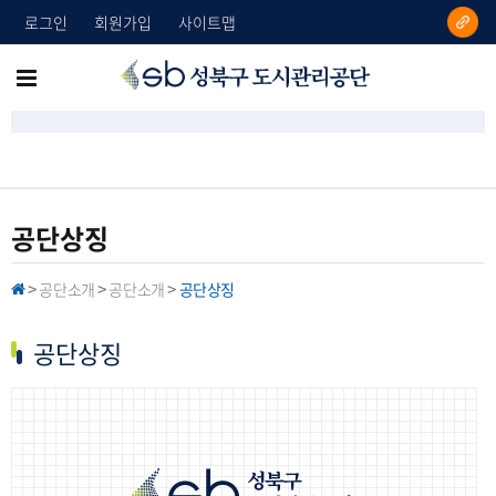
로그인
회원가입
사이트맵
성
메
북
뉴
구
도
전
시
체
관
리
보
공단상징
공
기
단
공단소개
공단소개
공단상징
H
>
>
>
O
M
E
공단상징