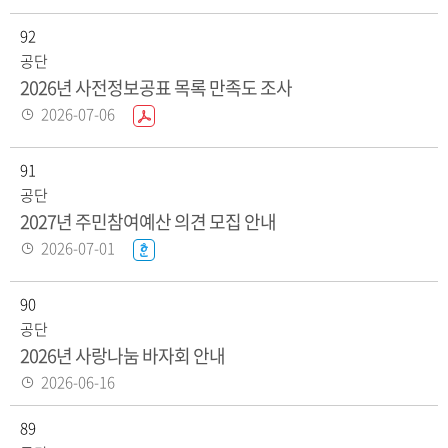
음
록
92
일
공단
2026년 사전정보공표 목록 만족도 조사
등
2026-07-06
P
록
D
일
F
91
화
공단
일
2027년 주민참여예산 의견 모집 안내
있
등
2026-07-01
한
음
록
글
일
화
90
일
공단
있
2026년 사랑나눔 바자회 안내
음
등
2026-06-16
록
89
일