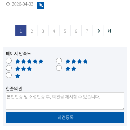
등
2026-04-03
화
록
일
일
있
음
다
끝
1
2
3
4
5
6
7
목
음
페이지 만족도
목
록
매
만
록
으
우
보
족
불
만
통
매
만
으
로
족
우
로
이
한줄의견
불
만
이
동
동
의견등록