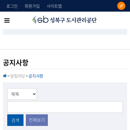
로그인
회원가입
사이트맵
성
메
북
뉴
구
도
전
시
체
관
리
보
공지사항
공
기
단
알림마당
공지사항
H
>
>
O
M
E
전체보기
검색