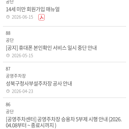
공단
14세 미만 회원가입 매뉴얼
등
2026-06-15
P
록
D
일
F
88
화
공단
일
[공지] 휴대폰 본인확인 서비스 일시 중단 안내
있
등
2026-05-15
음
록
87
일
공영주차장
성북구청사부설주차장 공사 안내
등
2026-04-23
록
86
일
공단
[공영주차센터] 공영주차장 승용차 5부제 시행 안내 (2026.
04.08부터 ~ 종료시까지 )