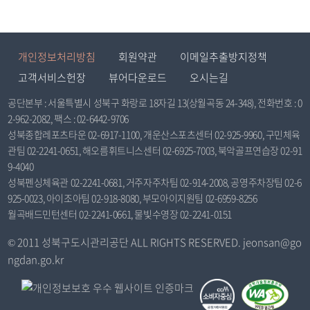
개인정보처리방침
회원약관
이메일추출방지정책
고객서비스헌장
뷰어다운로드
오시는길
공단본부 : 서울특별시 성북구 화랑로 18자길 13(상월곡동 24-348), 전화번호 : 0
2-962-2082, 팩스 : 02-6442-9706
성북종합레포츠타운 02-6917-1100, 개운산스포츠센터 02-925-9960, 구민체육
관팀 02-2241-0651, 해오름휘트니스센터 02-6925-7003, 북악골프연습장 02-91
9-4040
성북펜싱체육관 02-2241-0681, 거주자주차팀 02-914-2008, 공영주차장팀 02-6
925-0023, 아이조아팀 02-918-8080, 부모아이지원팀 02-6959-8256
월곡배드민턴센터 02-2241-0661, 물빛수영장 02-2241-0151
© 2011 성북구도시관리공단 ALL RIGHTS RESERVED. jeonsan@go
ngdan.go.kr