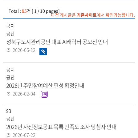
Total :
95
건 [ 1 / 10 pages]
이전 게시글은
기존사이트
에서 확인가능합니다.
공지
공단
성북구도시관리공단 대표 AI캐릭터 공모전 안내
등
2026-06-12
화
록
일
일
있
공지
음
공단
2026년 주민참여예산 편성 확정안내
등
2026-02-04
이
록
미
일
지
93
화
공단
일
2026년 사전정보공표 목록 만족도 조사 당첨자 안내
있
등
2026-07-22