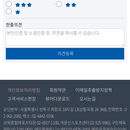
우
보
족
불
만
통
매
만
족
우
한줄의견
불
만
의견등록
개인정보처리방침
회원약관
이메일추출방지정책
고객서비스헌장
뷰어다운로드
오시는길
공단본부 : 서울특별시 성북구 화랑로 18자길 13(상월곡동 24-348), 전화번호 : 0
2-962-2082, 팩스 : 02-6442-9706
성북종합레포츠타운 02-6917-1100, 개운산스포츠센터 02-925-9960, 구민체육
관팀 02-2241-0651, 해오름휘트니스센터 02-6925-7003, 북악골프연습장 02-91