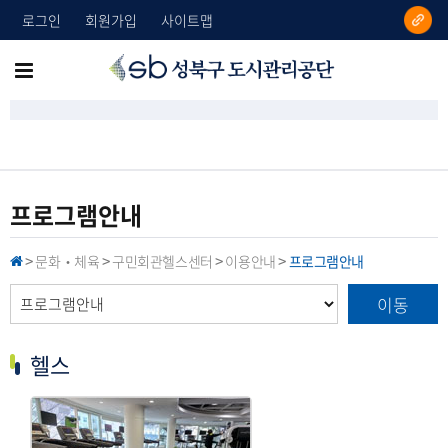
로그인
회원가입
사이트맵
성
메
북
뉴
구
도
전
시
체
관
리
보
프로그램안내
공
기
단
문화‧체육
구민회관헬스센터
이용안내
프로그램안내
H
>
>
>
>
O
M
이동
E
헬스