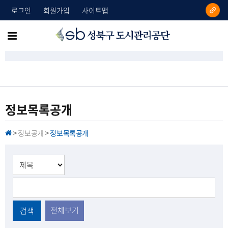
로그인
회원가입
사이트맵
성
메
북
뉴
구
도
전
시
체
관
리
보
정보목록공개
공
기
단
정보공개
정보목록공개
H
>
>
O
M
E
전체보기
검색