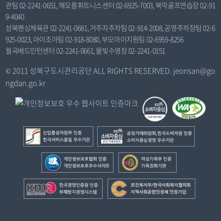
관팀 02-2241-0651, 해오름휘트니스센터 02-6925-7003, 북악골프연습장 02-91
9-4040
성북펜싱체육관 02-2241-0681, 거주자주차팀 02-914-2008, 공영주차장팀 02-6
925-0023, 아이조아팀 02-918-8080, 부모아이지원팀 02-6959-8256
월곡배드민턴센터 02-2241-0661, 물빛수영장 02-2241-0151
© 2011 성북구도시관리공단 ALL RIGHTS RESERVED. jeonsan@go
ngdan.go.kr
산
공
업
정
통
거
개
여
상
래
인
성
자
위
정
가
한
보
원
원
보
족
국
건
부
회
보
부
경
복
인
,
호
인