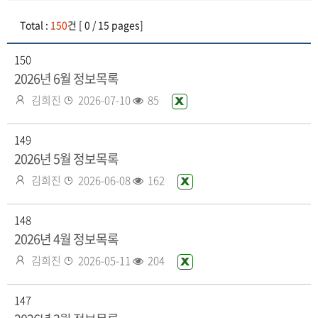
Total :
150
건 [ 0 / 15 pages]
150
2026년 6월 정보목록
작
등
조
김희진
2026-07-10
85
엑
성
록
회
셀
자
일
수
화
149
일
2026년 5월 정보목록
있
작
등
조
김희진
2026-06-08
162
엑
음
성
록
회
셀
자
일
수
화
148
일
2026년 4월 정보목록
있
작
등
조
김희진
2026-05-11
204
엑
음
성
록
회
셀
자
일
수
화
147
일