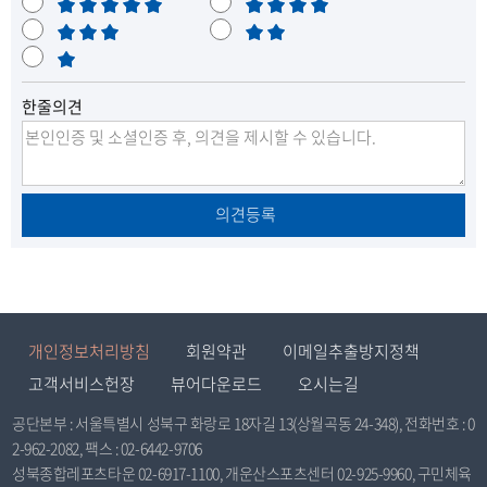
매
만
록
으
우
보
족
불
만
통
매
만
으
로
족
우
로
이
한줄의견
불
만
이
동
동
의견등록
개인정보처리방침
회원약관
이메일추출방지정책
고객서비스헌장
뷰어다운로드
오시는길
공단본부 : 서울특별시 성북구 화랑로 18자길 13(상월곡동 24-348), 전화번호 : 0
2-962-2082, 팩스 : 02-6442-9706
성북종합레포츠타운 02-6917-1100, 개운산스포츠센터 02-925-9960, 구민체육