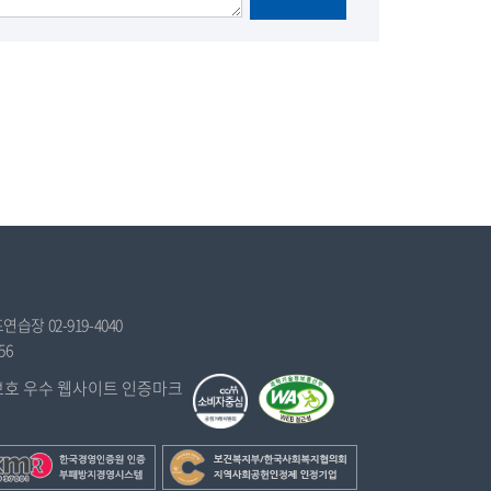
만
습장 02-919-4040
56
보
건