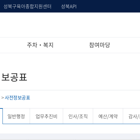
성북구육아종합지원센터
성북API
주차‧복지
참여마당
정보공표
개
사전정보공표
>
일반행정
업무추진비
인사/조직
예산/계약
감사/