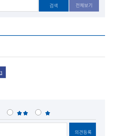
공
전체보기
검색
유
3
불
매
만
우
불
의견등록