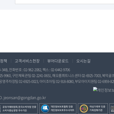
족
정책
고객서비스헌장
뷰어다운로드
오시는길
전화번호 : 02-962-2082, 팩스 : 02-6442-9706
9960, 구민체육관팀 02-2241-0651, 해오름휘트니스센터 02-6925-7003, 북악골프연
공영주차장팀 02-6925-0023, 아이조아팀 02-918-8080, 부모아이지원팀 02-6959-82
jeonsan@gongdan.go.kr
개
여
한
인
성
국