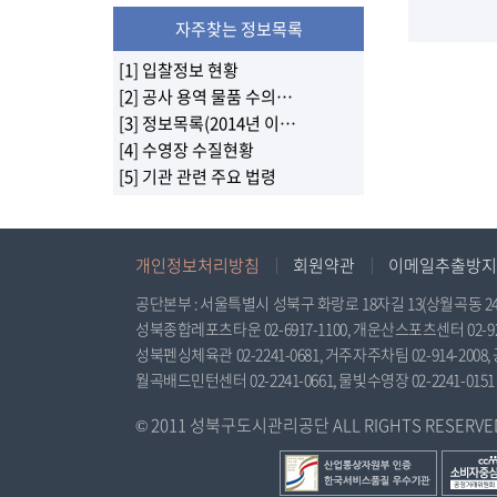
자주찾는 정보목록
[1] 입찰정보 현황
[2] 공사 용역 물품 수의계약 현황
[3] 정보목록(2014년 이전 정보목록)
[4] 수영장 수질현황
[5] 기관 관련 주요 법령
개인정보처리방침
회원약관
이메일추출방지
공단본부 : 서울특별시 성북구 화랑로 18자길 13(상월곡동 24-348), 
성북종합레포츠타운 02-6917-1100, 개운산스포츠센터 02-925-
성북펜싱체육관 02-2241-0681, 거주자주차팀 02-914-2008, 
월곡배드민턴센터 02-2241-0661, 물빛수영장 02-2241-0151
© 2011 성북구도시관리공단 ALL RIGHTS RESERVED. 
산
공
업
정