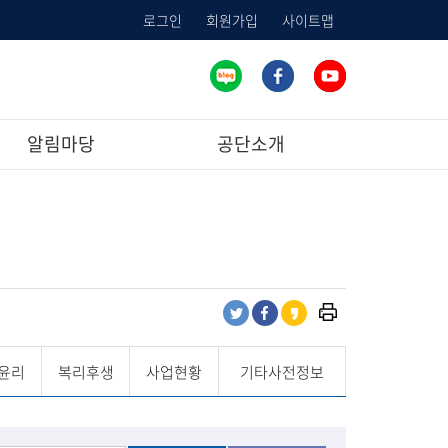
로그인
회원가입
사이트맵
알림마당
공단소개
프
트
페
카
린
위
이
카
트
터
스
오
윤리
복리후생
사업현황
기타사전정보
하
공
북
스
기
유
공
토
유
리