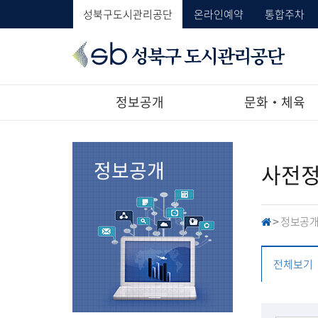
성북구도시관리공단
온라인예약
통합주차
성
북
구
도
정보공개
문화‧체육
시
관
리
공
정보공개
사전
단
정보공
H
>
O
M
E
전체보기