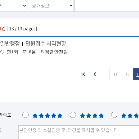
1
건 [ 13 / 13 pages]
일반행정
민원접수 처리현황
|
수
공
담
연1회
6월
청렴안전팀
정
표
당
:
시
부
기
서
처
이
11
12
1
음
전
목
목
록
록
만족도
매
만
보
우
족
통
견
만