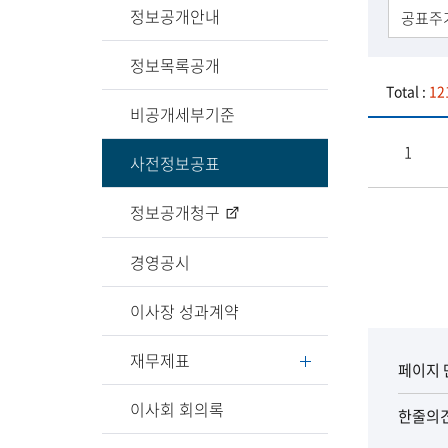
정보공개안내
정보목록공개
Total :
12
비공개세부기준
1
사전정보공표
정보공개청구
경영공시
이사장 성과계약
재무제표
페이지 
이사회 회의록
한줄의