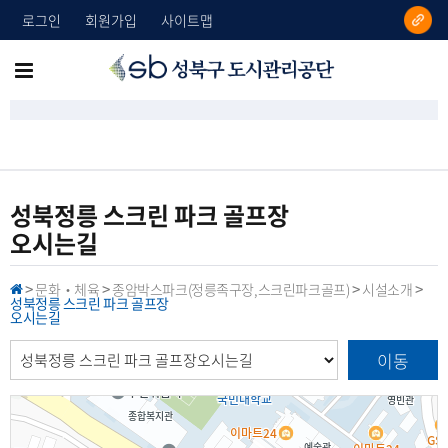
로그인
회원가입
사이트맵
성
메
북
뉴
구
도
전
시
체
관
리
보
성북정릉 스크린 파크 골프장
공
오시는길
기
단
문화‧체육
종암박스파크(정릉족구장,스크린파크골프)
시설소개
H
>
>
>
>
성북정릉 스크린 파크 골프장
O
오시는길
M
E
이동