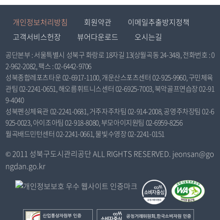
개인정보처리방침
회원약관
이메일추출방지정책
고객서비스헌장
뷰어다운로드
오시는길
공단본부 : 서울특별시 성북구 화랑로 18자길 13(상월곡동 24-348), 전화번호 : 0
2-962-2082, 팩스 : 02-6442-9706
성북종합레포츠타운 02-6917-1100, 개운산스포츠센터 02-925-9960, 구민체육
관팀 02-2241-0651, 해오름휘트니스센터 02-6925-7003, 북악골프연습장 02-91
9-4040
성북펜싱체육관 02-2241-0681, 거주자주차팀 02-914-2008, 공영주차장팀 02-6
925-0023, 아이조아팀 02-918-8080, 부모아이지원팀 02-6959-8256
월곡배드민턴센터 02-2241-0661, 물빛수영장 02-2241-0151
© 2011 성북구도시관리공단 ALL RIGHTS RESERVED. jeonsan@go
ngdan.go.kr
산
공