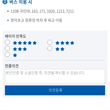
버스 이용 시
110B 국민대, 163, 171, 1020, 1213, 7211
청덕초교 정류장 하차 후 육교 이동
페이지 만족도
매
만
우
보
족
불
만
통
매
만
족
우
한줄의견
불
만
의견등록