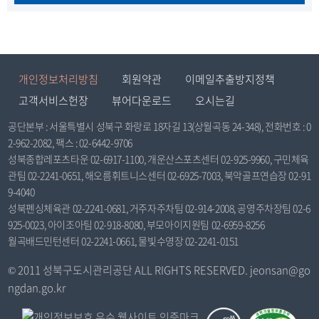
개인정보처리방침
회원약관
이메일추출방지정책
고객서비스헌장
뷰어다운로드
오시는길
공단본부 : 서울특별시 성북구 화랑로 18자길 13(상월곡동 24-348), 전화번호 : 0
2-962-2082, 팩스 : 02-6442-9706
성북종합레포츠타운 02-6917-1100, 개운산스포츠센터 02-925-9960, 구민체육
관팀 02-2241-0651, 해오름휘트니스센터 02-6925-7003, 북악골프연습장 02-91
9-4040
성북펜싱체육관 02-2241-0681, 거주자주차팀 02-914-2008, 공영주차장팀 02-6
925-0023, 아이조아팀 02-918-8080, 부모아이지원팀 02-6959-8256
월곡배드민턴센터 02-2241-0661, 물빛수영장 02-2241-0151
© 2011 성북구도시관리공단 ALL RIGHTS RESERVED. jeonsan@go
ngdan.go.kr