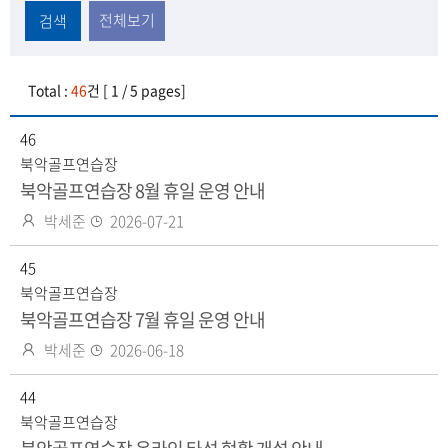
전체보기
검색
Total :
46
건 [ 1 / 5 pages]
46
북악골프연습장
북악골프연습장 8월 휴일 운영 안내
작
등
박세준
2026-07-21
성
록
자
45
일
북악골프연습장
북악골프연습장 7월 휴일 운영 안내
작
등
박세준
2026-06-18
성
록
자
44
일
북악골프연습장