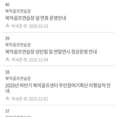
자
40
일
북악골프연습장
북악골프연습장 설 연휴 운영안내
작
등
박세준
2026-02-03
성
록
자
39
일
북악골프연습장
북악골프연습장 성탄절 및 연말연시 정상운영 안내
작
등
박세준
2025-12-09
성
록
자
38
일
북악골프연습장
2025년 하반기 북악골프센터 주민참여기획단 이행실적 안
내
작
등
박세준
2025-12-01
성
록
자
37
일