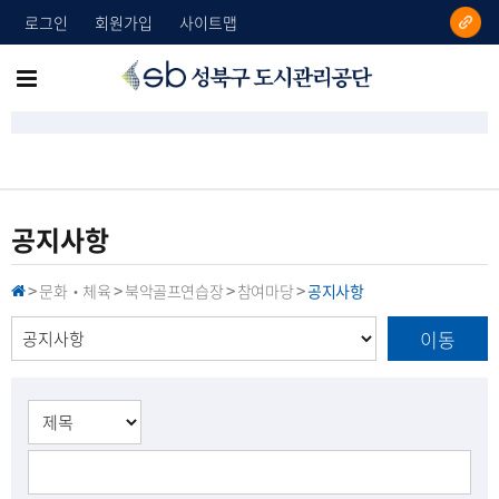
로그인
회원가입
사이트맵
성
메
북
뉴
구
도
전
시
체
관
리
보
공지사항
공
기
단
문화‧체육
북악골프연습장
참여마당
공지사항
H
>
>
>
>
O
M
이동
E