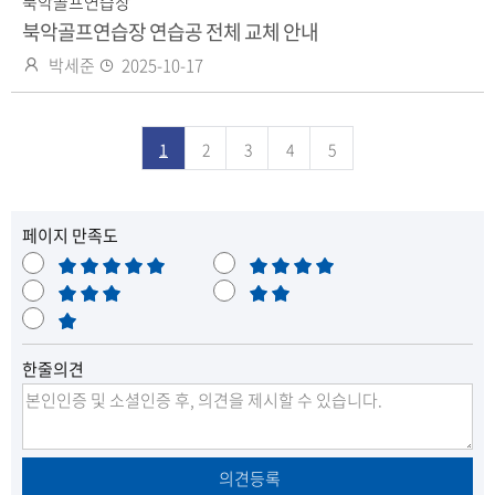
북악골프연습장
북악골프연습장 연습공 전체 교체 안내
작
등
박세준
2025-10-17
성
록
자
일
1
2
3
4
5
페이지 만족도
매
만
우
보
족
불
만
통
매
만
족
우
한줄의견
불
만
의견등록