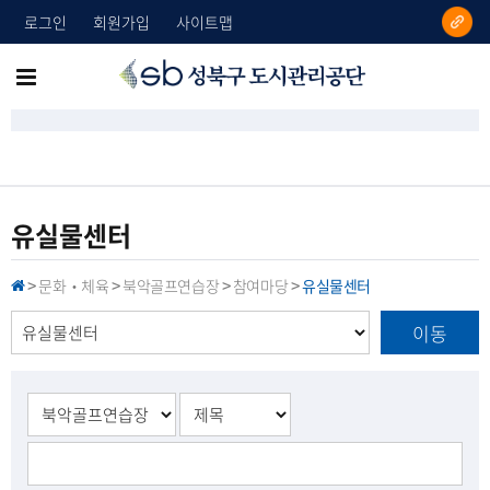
로그인
회원가입
사이트맵
성
메
북
뉴
구
도
전
시
체
관
리
보
유실물센터
공
기
단
문화‧체육
북악골프연습장
참여마당
유실물센터
H
>
>
>
>
O
M
이동
E