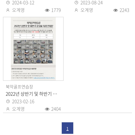
2024-03-12
2023-08-24
등록일
등록일
오계영
1779
오계영
2243
등록자
조회수
등록자
조회수
북악골프연습장
2022년 상반기 및 하반기 분실물 처리 안내문
2023-02-16
등록일
오계영
2404
등록자
조회수
1