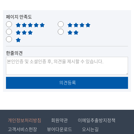
페이지 만족도
매
만
우
보
족
불
만
통
매
만
족
우
한줄의견
불
만
의견등록
개인정보처리방침
회원약관
이메일추출방지정책
고객서비스헌장
뷰어다운로드
오시는길