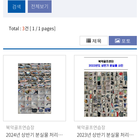
전체보기
검색
Total :
3
건 [ 1 / 1 pages]
제목
포토
북악골프연습장
북악골프연습장
2024년 상반기 분실물 처리 안내문
2023년 상반기 분실물 처리 안내문