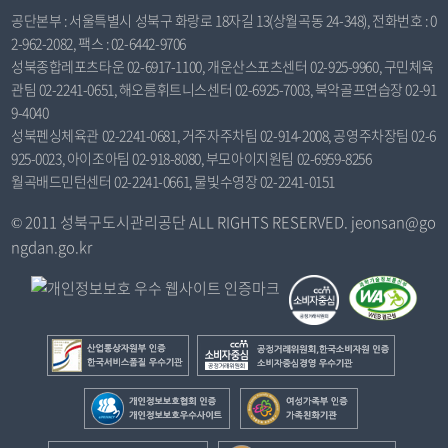
공단본부 : 서울특별시 성북구 화랑로 18자길 13(상월곡동 24-348), 전화번호 : 0
2-962-2082, 팩스 : 02-6442-9706
성북종합레포츠타운 02-6917-1100, 개운산스포츠센터 02-925-9960, 구민체육
관팀 02-2241-0651, 해오름휘트니스센터 02-6925-7003, 북악골프연습장 02-91
9-4040
성북펜싱체육관 02-2241-0681, 거주자주차팀 02-914-2008, 공영주차장팀 02-6
925-0023, 아이조아팀 02-918-8080, 부모아이지원팀 02-6959-8256
월곡배드민턴센터 02-2241-0661, 물빛수영장 02-2241-0151
© 2011 성북구도시관리공단 ALL RIGHTS RESERVED. jeonsan@go
ngdan.go.kr
산
공
업
정
통
거
개
여
상
래
인
성
자
위