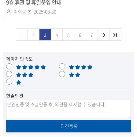
9월 휴관 및 휴일운영 안내
작
등
이희웅
2025-08-30
성
록
자
일
다
끝
1
2
3
4
5
6
7
목
음
페이지 만족도
목
록
매
만
록
으
우
보
족
불
만
통
매
만
으
로
족
우
로
이
한줄의견
불
만
이
동
동
의견등록