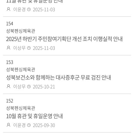
11월 휴관 및 휴일운영 안내
작
등
이윤경
2025-11-03
성
록
자
154
일
성북펜싱체육관
2025년 하반기 주민참여기획단 개선 조치 이행실적 안내
작
등
이상무
2025-11-03
성
록
자
153
일
성북펜싱체육관
성북보건소와 함께하는 대사증후군 무료 검진 안내
작
등
이상무
2025-10-21
성
록
자
152
일
성북펜싱체육관
10월 휴관 및 휴일운영 안내
작
등
이윤경
2025-09-30
성
록