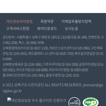
개인정보처리방침
회원약관
이메일추출방지정책
고객서비스헌장
뷰어다운로드
오시는길
공단본부 : 서울특별시 성북구 화랑로 18자길 13(상월곡동 24-348), 전화번호 : 0
2-962-2082, 팩스 : 02-6442-9706
성북종합레포츠타운 02-6917-1100, 개운산스포츠센터 02-925-9960, 구민체육
관팀 02-2241-0651, 해오름휘트니스센터 02-6925-7003, 북악골프연습장 02-91
9-4040
성북펜싱체육관 02-2241-0681, 거주자주차팀 02-914-2008, 공영주차장팀 02-6
925-0023, 아이조아팀 02-918-8080, 부모아이지원팀 02-6959-8256
월곡배드민턴센터 02-2241-0661, 물빛수영장 02-2241-0151
© 2011 성북구도시관리공단 ALL RIGHTS RESERVED. jeonsan@go
ngdan.go.kr