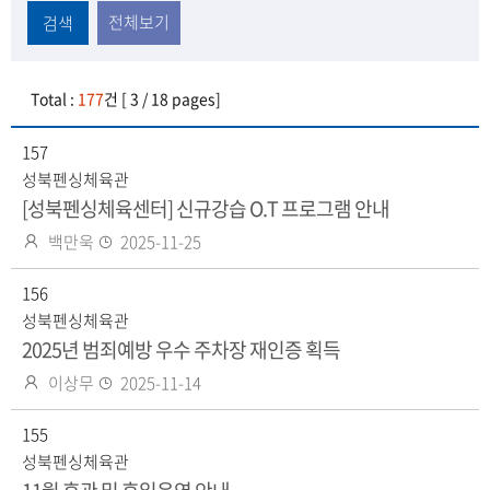
전체보기
검색
Total :
177
건 [ 3 / 18 pages]
157
성북펜싱체육관
[성북펜싱체육센터] 신규강습 O.T 프로그램 안내
작
등
백만욱
2025-11-25
성
록
자
156
일
성북펜싱체육관
2025년 범죄예방 우수 주차장 재인증 획득
작
등
이상무
2025-11-14
성
록
자
155
일
성북펜싱체육관