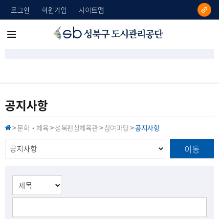
로그인
회원가입
사이트맵
성
메
북
뉴
구
도
전
시
체
관
리
보
공지사항
공
기
단
문화‧체육
성북펜싱체육관
참여마당
공지사항
H
>
>
>
>
O
M
이동
E