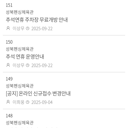
자
151
일
성북펜싱체육관
추석연휴 주차장 무료개방 안내
작
등
이상무
2025-09-22
성
록
자
150
일
성북펜싱체육관
추석 연휴 운영안내
작
등
이상무
2025-09-22
성
록
자
149
일
성북펜싱체육관
[공지] 온라인 신규접수 변경안내
작
등
이희웅
2025-09-04
성
록
자
148
일
성북펜싱체육관