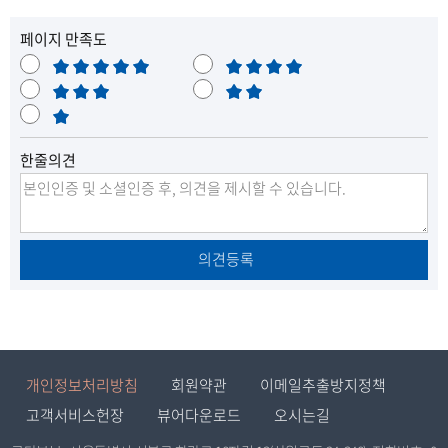
페이지 만족도
매
만
우
보
족
불
만
통
매
만
족
우
한줄의견
불
만
의견등록
개인정보처리방침
회원약관
이메일추출방지정책
고객서비스헌장
뷰어다운로드
오시는길