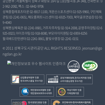
공단본부 : 서울특별시 성북구 화랑로 18자길 13(상월곡동 24-348), 전화번호 : 0
2-962-2082, 팩스 : 02-6442-9706
성북종합레포츠타운 02-6917-1100, 개운산스포츠센터 02-925-9960, 구민체육
관팀 02-2241-0651, 해오름휘트니스센터 02-6925-7003, 북악골프연습장 02-91
9-4040
성북펜싱체육관 02-2241-0681, 거주자주차팀 02-914-2008, 공영주차장팀 02-6
925-0023, 아이조아팀 02-918-8080, 부모아이지원팀 02-6959-8256
월곡배드민턴센터 02-2241-0661, 물빛수영장 02-2241-0151
© 2011 성북구도시관리공단 ALL RIGHTS RESERVED. jeonsan@go
ngdan.go.kr
산
공
업
정
통
거
개
여
상
래
인
성
자
위
정
가
한
보