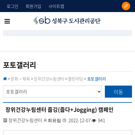
로그인
회원가입
사이트맵
성
메
북
뉴
구
도
전
시
체
관
리
보
포토갤러리
공
기
단
문화‧체육
장위건강누림센터
열린마당
포토갤러리
H
>
>
>
>
O
M
이동
E
장위건강누림센터 줍깅(줍다+Jogging) 캠페인
사
장위건강누림센터
작
등
2022-12-07
조
941
최유림
업
성
록
회