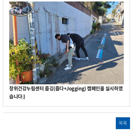
장
자
일
수
명
장위건강누림센터 줍깅(줍다+Jogging) 캠페인을 실시하였
습니다:)
목록