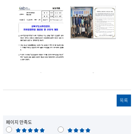
파
일
s
목록
b
성
페이지 만족도
매
만