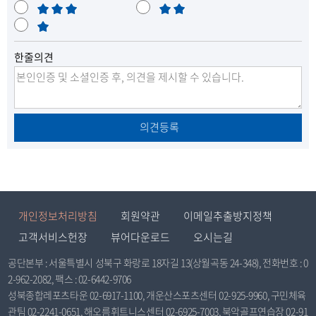
북
우
보
족
불
만
통
매
만
구
족
우
한줄의견
불
도
만
시
의견등록
관
리
공
개인정보처리방침
회원약관
이메일추출방지정책
고객서비스헌장
뷰어다운로드
오시는길
단
공단본부 : 서울특별시 성북구 화랑로 18자길 13(상월곡동 24-348), 전화번호 : 0
2-962-2082, 팩스 : 02-6442-9706
보
성북종합레포츠타운 02-6917-1100, 개운산스포츠센터 02-925-9960, 구민체육
관팀 02-2241-0651, 해오름휘트니스센터 02-6925-7003, 북악골프연습장 02-91