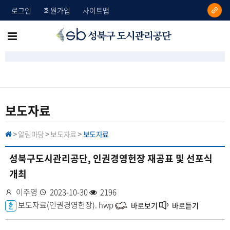
로그인
회원가입
사이트맵
성
메
북
뉴
구
도
전
시
체
관
리
보
보도자료
공
기
단
알림마당
보도자료
보도자료
H
>
>
>
O
M
E
성북구도시관리공단, 인권경영헌장 재공표 및 선포식
개최
작
이주영
등
2023-10-30
조
2196
성
첨
보도자료(인권경영헌장).
록
회
hwp
바로보기
바로듣기
자
부
일
수