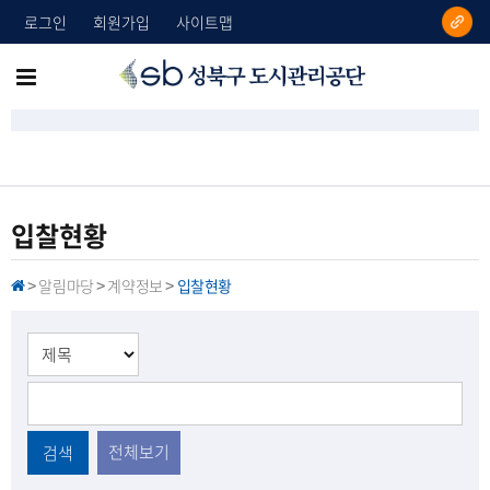
로그인
회원가입
사이트맵
성
메
북
뉴
구
도
전
시
체
관
리
보
입찰현황
공
기
단
알림마당
계약정보
입찰현황
H
>
>
>
O
M
E
전체보기
검색