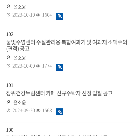
작
윤소윤
성
등
조
2023-10-10
1604
화
자
록
회
일
일
수
있
102
음
물빛수영센터 수질관리용 복합여과기 및 여과재 소액수의
(견적) 공고
작
윤소윤
성
등
조
2023-10-09
1774
화
자
록
회
일
일
수
있
101
음
장위건강누림센터 카페 신규수탁자 선정 입찰 공고
작
윤소윤
성
등
조
2023-09-20
1568
화
자
록
회
일
일
수
있
100
음