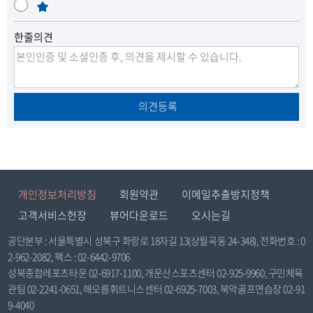
만
통
매
만
으
으
족
우
로
로
한줄의견
불
만
이
이
동
동
의견등록
개인정보처리방침
회원약관
이메일추출방지정책
고객서비스헌장
뷰어다운로드
오시는길
공단본부 : 서울특별시 성북구 화랑로 18자길 13(상월곡동 24-348), 전화번호 : 0
2-962-2082, 팩스 : 02-6442-9706
성북종합레포츠타운 02-6917-1100, 개운산스포츠센터 02-925-9960, 구민체육
관팀 02-2241-0651, 해오름휘트니스센터 02-6925-7003, 북악골프연습장 02-91
9-4040