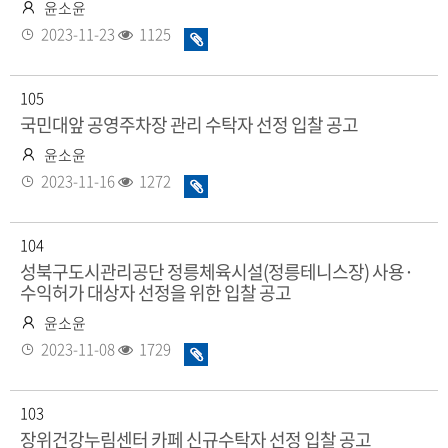
작
윤소윤
성
등
조
2023-11-23
1125
화
자
록
회
일
일
수
있
105
음
국민대앞 공영주차장 관리 수탁자 선정 입찰 공고
작
윤소윤
성
등
조
2023-11-16
1272
화
자
록
회
일
일
수
있
104
음
성북구도시관리공단 정릉체육시설(정릉테니스장) 사용·
수익허가 대상자 선정을 위한 입찰 공고
작
윤소윤
성
등
조
2023-11-08
1729
화
자
록
회
일
일
수
있
103
음
장위건강누림센터 카페 신규수탁자 선정 입찰 공고