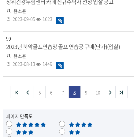
장위건강누림센터 카페 신규수탁자 선정 입찰 공고
작
윤소윤
성
등
조
2023-09-05
1623
화
자
록
회
일
일
수
있
99
음
2023년 북악골프연습장 골프 연습공 구매(단가)(입찰)
작
윤소윤
성
등
조
2023-08-13
1449
화
자
록
회
일
일
수
있
음
처
이
다
끝
5
6
7
8
9
10
목
음
전
음
페이지 만족도
목
목
목
록
매
만
록
록
록
우
보
족
불