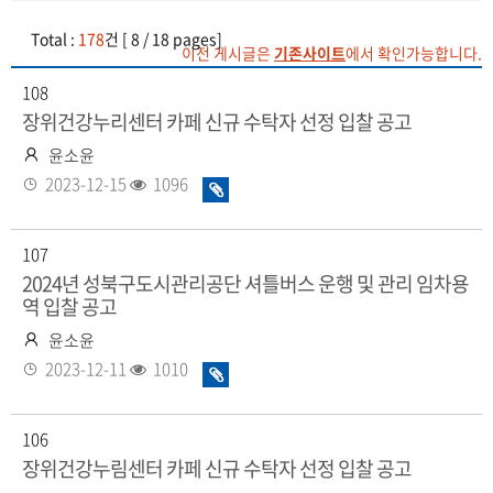
Total :
178
건 [ 8 / 18 pages]
이전 게시글은
기존사이트
에서 확인가능합니다.
108
장위건강누리센터 카페 신규 수탁자 선정 입찰 공고
작
윤소윤
성
등
조
2023-12-15
1096
화
자
록
회
일
일
수
있
107
음
2024년 성북구도시관리공단 셔틀버스 운행 및 관리 임차용
역 입찰 공고
작
윤소윤
성
등
조
2023-12-11
1010
화
자
록
회
일
일
수
있
106
음
장위건강누림센터 카페 신규 수탁자 선정 입찰 공고