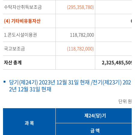
포
수탁자산취득보조금
(295,358,780)
-
함
(4) 기타비유동자산
0
한
표
1.콘도시설이용권
118,782,000
국고보조금
(118,782,000)
자산 총계
2,325,485,509
당기(제24기) 2023년 12월 31일 현재 /전기(제23기) 202
2년 12월 31일 현재
단위 원
제24(당)기
과 목
금 액