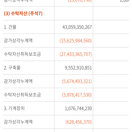
2
2
(3) 수탁자산 (주석7)
-
년
1. 건물
43,059,350,267
1
2
감가상각누계액
(15,625,984,560)
월
3
수탁자산취득보조금
(27,433,365,707)
-
1
일
2. 구축물
9,552,910,851
현
재
감가상각누계액
(5,674,493,321)
재
무
수탁자산취득보조금
(3,878,417,530)
-
상
3. 기계장치
1,076,744,230
태
표
감가상각누계액
(628,456,370)
-
과