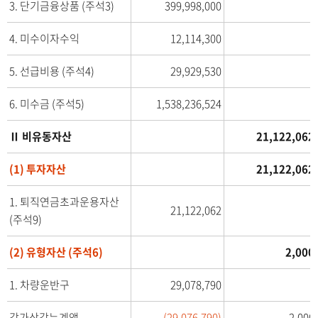
3. 단기금융상품 (주석3)
399,998,000
2
월
4. 미수이자수익
12,114,300
3
1
5. 선급비용 (주석4)
29,929,530
일
현
6. 미수금 (주석5)
1,538,236,524
재
/
Ⅱ 비유동자산
21,122,062
전
(1) 투자자산
21,122,062
기
(
1. 퇴직연금초과운용자산
제
21,122,062
(주석9)
2
3
(2) 유형자산 (주석6)
2,000
기
)
1. 차량운반구
29,078,790
2
0
감가상각누계액
(29,076,790)
2,000