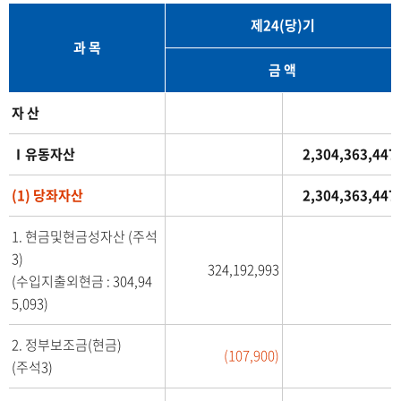
제24(당)기
과 목
금 액
당
자 산
기
(
Ⅰ유동자산
2,304,363,447
제
2
(1) 당좌자산
2,304,363,447
4
1. 현금및현금성자산 (주석
기
3)
)
324,192,993
(수입지출외현금 : 304,94
2
5,093)
0
2
2. 정부보조금(현금)
3
(107,900)
(주석3)
년
1