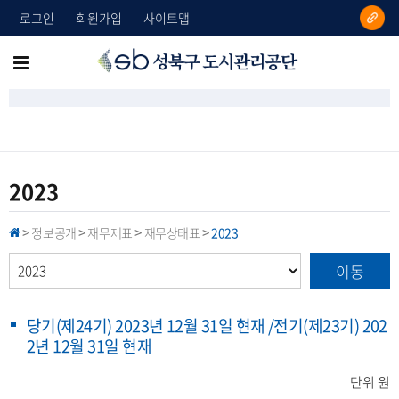
로그인
회원가입
사이트맵
성
메
북
뉴
구
도
전
시
체
관
리
보
2023
공
기
단
정보공개
재무제표
재무상태표
2023
H
>
>
>
>
O
M
이동
E
당기(제24기) 2023년 12월 31일 현재 /전기(제23기) 202
2년 12월 31일 현재
단위 원