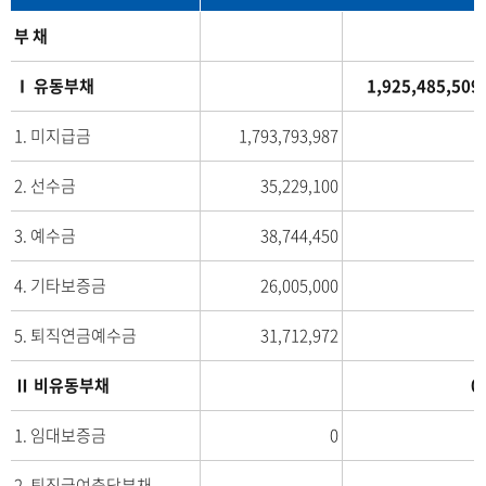
당
부 채
기
(
Ⅰ 유동부채
1,925,485,509
제
2
1. 미지급금
1,793,793,987
4
2. 선수금
35,229,100
기
)
3. 예수금
38,744,450
2
0
4. 기타보증금
26,005,000
2
3
5. 퇴직연금예수금
31,712,972
년
1
Ⅱ 비유동부채
0
2
월
1. 임대보증금
0
3
1
2. 퇴직급여충당부채