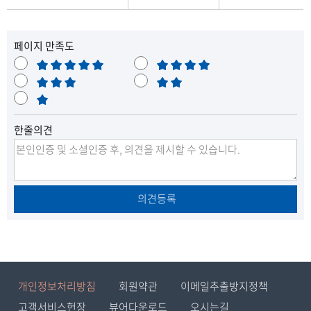
1
2
월
페이지 만족도
3
매
만
1
우
보
족
불
일
만
통
매
만
현
족
우
재
한줄의견
불
재
만
무
상
태
의견등록
표
-
과
목
,
개인정보처리방침
회원약관
이메일추출방지정책
제
고객서비스헌장
뷰어다운로드
오시는길