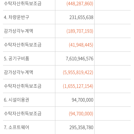
수탁자산취득보조금
(448,287,860)
-
목
,
4. 차량운반구
231,655,638
제
2
감가상각누계액
(189,707,193)
4
(
수탁자산취득보조금
(41,948,445)
-
당
5. 공기구비품
7,610,946,576
)
기
감가상각누계액
(5,955,819,422)
,
제
수탁자산취득보조금
(1,655,127,154)
-
2
3
6. 시설이용권
94,700,000
(
전
수탁자산취득보조금
(94,700,000)
-
)
기
7. 소프트웨어
295,358,780
를