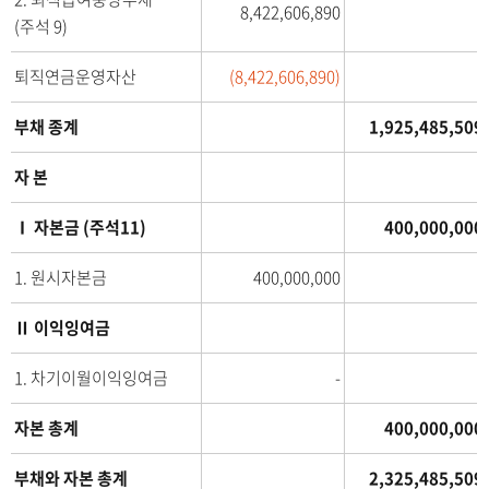
8,422,606,890
일
(주석 9)
현
퇴직연금운영자산
(8,422,606,890)
-
재
/
부채 종계
1,925,485,509
전
기
자 본
(
제
Ⅰ 자본금 (주석11)
400,000,000
2
3
1. 원시자본금
400,000,000
기
)
Ⅱ 이익잉여금
-
2
1. 차기이월이익잉여금
-
0
2
자본 총계
400,000,000
2
년
부채와 자본 총계
2,325,485,509