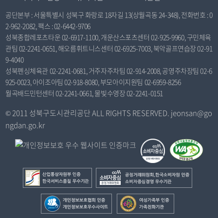
2
4
공단본부 : 서울특별시 성북구 화랑로 18자길 13(상월곡동 24-348), 전화번호 : 0
(
2-962-2082, 팩스 : 02-6442-9706
성북종합레포츠타운 02-6917-1100, 개운산스포츠센터 02-925-9960, 구민체육
당
관팀 02-2241-0651, 해오름휘트니스센터 02-6925-7003, 북악골프연습장 02-91
)
9-4040
기
성북펜싱체육관 02-2241-0681, 거주자주차팀 02-914-2008, 공영주차장팀 02-6
,
925-0023, 아이조아팀 02-918-8080, 부모아이지원팀 02-6959-8256
제
월곡배드민턴센터 02-2241-0661, 물빛수영장 02-2241-0151
2
3
© 2011 성북구도시관리공단 ALL RIGHTS RESERVED. jeonsan@go
(
ngdan.go.kr
전
)
기
를
산
공
포
업
정
함
통
거
개
여
한
상
래
인
성