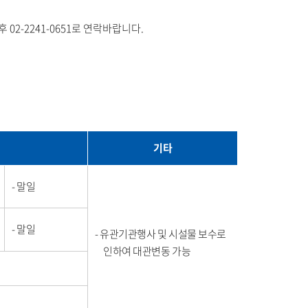
공
유
후 02-2241-0651로 연락바랍니다.
기타
말일
말일
유관기관행사 및 시설물 보수로
인하여 대관변동 가능