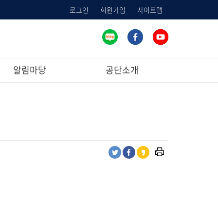
로그인
회원가입
사이트맵
알림마당
공단소개
프
트
페
카
린
위
이
카
트
터
스
오
하
공
북
스
기
유
공
토
유
리