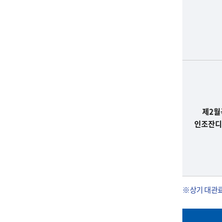
,
사
용
료
(
대
관
료
)
제2월
,
인조잔디
이
용
가
능
시
※상기 대관료
간
이
포