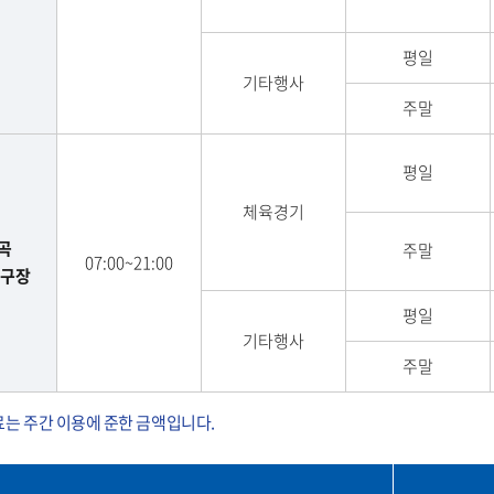
평일
기타행사
주말
평일
체육경기
곡
주말
07:00~21:00
구장
평일
기타행사
주말
는 주간 이용에 준한 금액입니다.