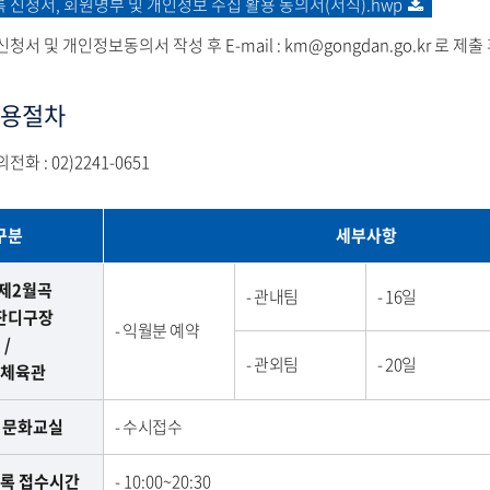
록 신청서, 회원명부 및 개인정보 수집 활용 동의서(서식).hwp
서 및 개인정보동의서 작성 후 E-mail : km@gongdan.go.kr 로 제출 
용절차
전화 :
02)2241-0651
구분
세부사항
 제2월곡
관내팀
16일
잔디구장
익월분 예약
/
관외팀
20일
체육관
 문화교실
수시접수
등록 접수시간
10:00~20:30