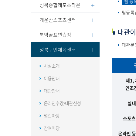
팀 등
성북종합레포츠타운
팀등록신청
개운산스포츠센터
대관이
북악골프연습장
대관문의
성북구민체육센터
시설소개
대
이용안내
제1,
관
인조
대관안내
이
용
온라인수강/대관신청
실내
절
차
열린마당
스포츠
:
참여마당
구
온라인 