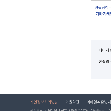
구
용
분
※환불금액은 
사
,
기타 자세
용
환
(
불
전
액
용
,
,
비
행
고
페이지 
사
를
및
한줄의
포
기
함
타
한
)
표
]
개인정보처리방침
회원약관
이메일추출방지
공단본부 : 서울특별시 성북구 화랑로 18자길 13(상월곡동 24-348), 