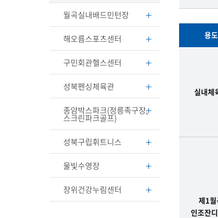
분
월곡실내배드민턴장
,
세
용도
해오름스포츠센터
부
사
대
구민회관헬스센터
항
관
,
이
성북펜싱체육관
기
용
실내체
타
절
종암박스파크(정릉족구장,
내
차
스크린파크골프)
용
-
을
용
성북구립휘트니스
포
도
함
,
물빛수영장
한
운
표
영
장위건강누림센터
시
제1월
간
인조잔디