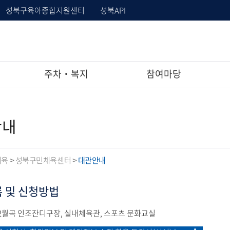
성북구육아종합지원센터
성북API
주차‧복지
참여마당
안내
체육
성북구민체육센터
대관안내
>
>
록 및 신청방법
2월곡 인조잔디구장, 실내체육관, 스포츠 문화교실