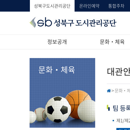
성북구도시관리공단
온라인예약
통합주차
성
북
구
도
정보공개
문화‧체육
시
관
리
공
문화‧체육
대관
단
문화‧
H
>
O
M
E
팀 등
제1/제