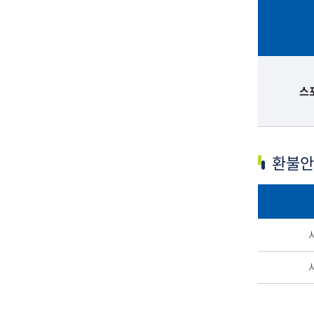
함
된
표
대
관
스
이
용
절
차
환불안
:
구
분
,
환
대
불
관
안
료
내
[
-
전