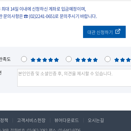
최대 14일 이내에 신청하신 계좌로 입금예정이며,
한 문의사항은 ☎
(02)2241-0651로 문의주시기 바랍니다.
대관 신청하기
만족도
매
만
보
우
족
통
견
만
족
정책
고객서비스헌장
뷰어다운로드
오시는길
전화번호 : 02-962-2082, 팩스 : 02-6442-9706