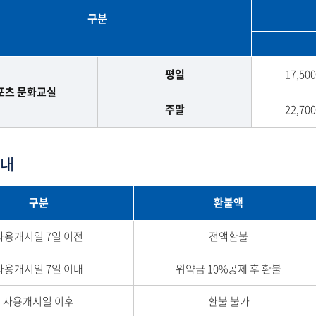
구분
평일
17,50
포츠 문화교실
주말
22,70
내
구분
환불액
사용개시일 7일 이전
전액환불
사용개시일 7일 이내
위약금 10%공제 후 환불
사용개시일 이후
환불 불가