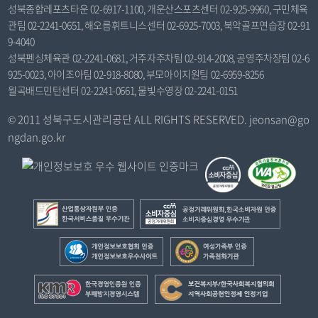
성북종합레포츠타운 02-6917-1100, 개운산스포츠센터 02-925-9960, 구민체육
관팀 02-2241-0651, 해오름휘트니스센터 02-6925-7003, 북악골프연습장 02-91
9-4040
성북펜싱체육관 02-2241-0681, 거주자주차팀 02-914-2008, 공영주차장팀 02-6
925-0023, 아이조아팀 02-918-8080, 부모아이지원팀 02-6959-8256
월곡배드민턴센터 02-2241-0661, 물빛수영장 02-2241-0151
© 2011 성북구도시관리공단 ALL RIGHTS RESERVED. jeonsan@go
ngdan.go.kr
산
공
업
정
통
거
개
여
상
래
인
성
자
위
정
가
한
보
원
원
보
족
국
건
부
회
보
부