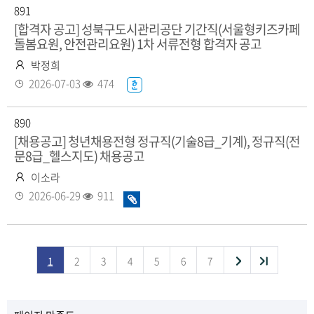
일
수
있
891
음
[합격자 공고] 성북구도시관리공단 기간직(서울형키즈카페
돌봄요원, 안전관리요원) 1차 서류전형 합격자 공고
작
박정희
성
등
조
2026-07-03
474
한
자
록
회
글
일
수
화
890
일
[채용공고] 청년채용전형 정규직(기술8급_기계), 정규직(전
문8급_헬스지도) 채용공고
있
음
작
이소라
성
등
조
2026-06-29
911
화
자
록
회
일
일
수
있
음
다
끝
1
2
3
4
5
6
7
목
음