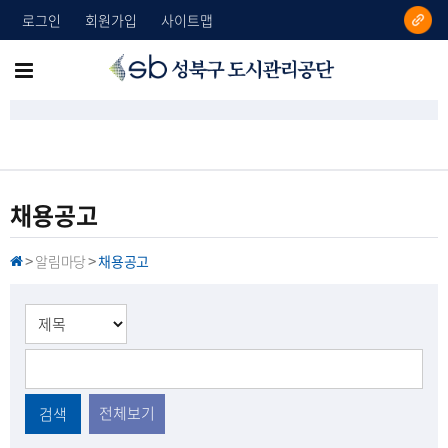
로그인
회원가입
사이트맵
성
메
북
뉴
구
도
전
시
체
관
리
보
채용공고
공
기
단
알림마당
채용공고
H
>
>
O
M
E
전체보기
검색