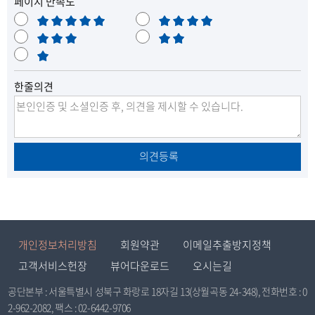
페이지 만족도
목
록
매
만
록
으
우
보
족
불
만
통
매
만
으
로
족
우
로
이
한줄의견
불
만
이
동
동
의견등록
개인정보처리방침
회원약관
이메일추출방지정책
고객서비스헌장
뷰어다운로드
오시는길
공단본부 : 서울특별시 성북구 화랑로 18자길 13(상월곡동 24-348), 전화번호 : 0
2-962-2082, 팩스 : 02-6442-9706