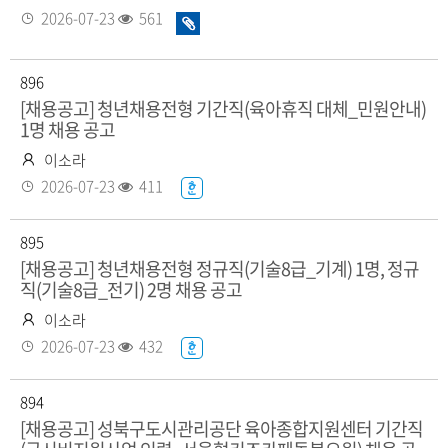
성
등
조
2026-07-23
561
화
자
록
회
일
일
수
있
896
음
[채용공고] 청년채용전형 기간직(육아휴직 대체_민원안내)
1명 채용 공고
작
이소라
성
등
조
2026-07-23
411
한
자
록
회
글
일
수
화
895
일
[채용공고] 청년채용전형 정규직(기술8급_기계) 1명, 정규
직(기술8급_전기) 2명 채용 공고
있
음
작
이소라
성
등
조
2026-07-23
432
한
자
록
회
글
일
수
화
894
일
[채용공고] 성북구도시관리공단 육아종합지원센터 기간직