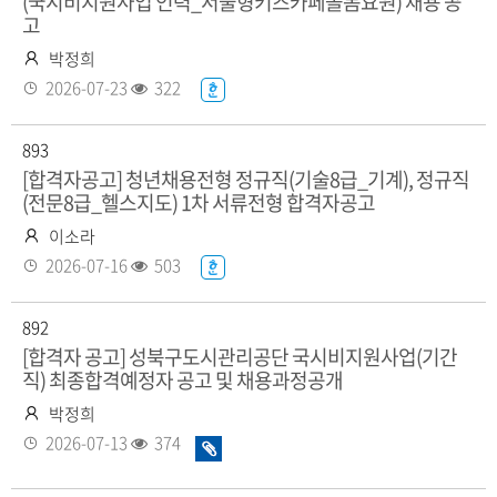
(국시비지원사업 인력_서울형키즈카페돌봄요원) 채용 공
있
고
음
작
박정희
성
등
조
2026-07-23
322
한
자
록
회
글
일
수
화
893
일
[합격자공고] 청년채용전형 정규직(기술8급_기계), 정규직
(전문8급_헬스지도) 1차 서류전형 합격자공고
있
음
작
이소라
성
등
조
2026-07-16
503
한
자
록
회
글
일
수
화
892
일
[합격자 공고] 성북구도시관리공단 국시비지원사업(기간
직) 최종합격예정자 공고 및 채용과정공개
있
음
작
박정희
성
등
조
2026-07-13
374
화
자
록
회
일