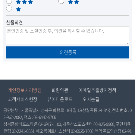
우
보
족
불
만
통
매
만
으
으
족
우
로
로
한줄의견
불
만
이
이
동
동
의견등록
개인정보처리방침
회원약관
이메일추출방지정책
고객서비스헌장
뷰어다운로드
오시는길
공단본부 : 서울특별시 성북구 화랑로 18자길 13(상월곡동 24-348), 전화번호 : 0
2-962-2082, 팩스 : 02-6442-9706
성북종합레포츠타운 02-6917-1100, 개운산스포츠센터 02-925-9960, 구민체육
관팀 02-2241-0651, 해오름휘트니스센터 02-6925-7003, 북악골프연습장 02-91