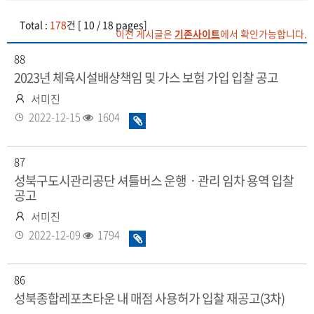
Total :
178
건 [ 10 / 18 pages]
이전 게시글은
기존사이트
에서 확인가능합니다.
88
2023년 체육시설배상책임 및 가스 보험 가입 입찰 공고
작
서미진
성
등
조
2022-12-15
1604
화
자
록
회
일
일
수
있
87
음
성북구도시관리공단 셔틀버스 운행ㆍ관리 임차 용역 입찰
공고
작
서미진
성
등
조
2022-12-09
1794
화
자
록
회
일
일
수
있
86
음
성북종합레포츠타운 내 매점 사용허가 입찰 재공고(3차)