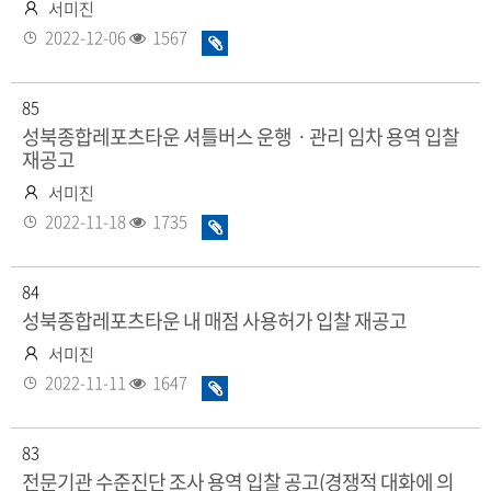
작
서미진
성
등
조
2022-12-06
1567
화
자
록
회
일
일
수
있
85
음
성북종합레포츠타운 셔틀버스 운행ㆍ관리 임차 용역 입찰
재공고
작
서미진
성
등
조
2022-11-18
1735
화
자
록
회
일
일
수
있
84
음
성북종합레포츠타운 내 매점 사용허가 입찰 재공고
작
서미진
성
등
조
2022-11-11
1647
화
자
록
회
일
일
수
있
83
음
전문기관 수준진단 조사 용역 입찰 공고(경쟁적 대화에 의