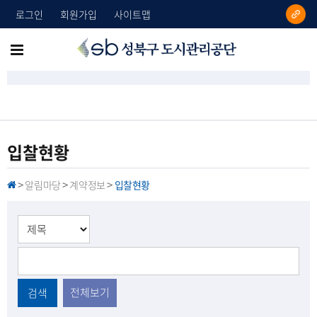
로그인
회원가입
사이트맵
성
메
북
뉴
구
도
전
시
체
관
리
보
입찰현황
공
기
단
알림마당
계약정보
입찰현황
H
>
>
>
O
M
E
전체보기
검색