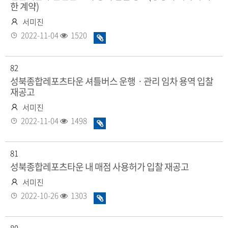
한 계약)
작
서미진
성
등
조
2022-11-04
1520
화
자
록
회
일
일
수
있
82
음
성북종합레포츠타운 셔틀버스 운행ㆍ관리 임차 용역 입찰
재공고
작
서미진
성
등
조
2022-11-04
1498
화
자
록
회
일
일
수
있
81
음
성북종합레포츠타운 내 매점 사용허가 입찰 재공고
작
서미진
성
등
조
2022-10-26
1303
화
자
록
회
일
일
수
있