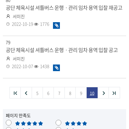
80
음
공단 체육시설 셔틀버스 운행ㆍ관리 임차 용역 입찰 재공고
작
서미진
성
등
조
2022-10-19
1776
화
자
록
회
일
일
수
있
79
음
공단 체육시설 셔틀버스 운행ㆍ관리 임차 용역 입찰 공고
작
서미진
성
등
조
2022-10-07
1438
화
자
록
회
일
일
수
있
음
처
이
다
끝
5
6
7
8
9
10
목
음
전
음
페이지 만족도
목
목
목
록
매
만
록
록
록