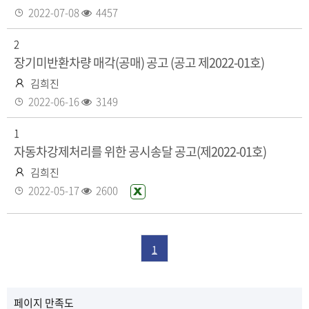
음
성
등
조
2022-07-08
4457
자
록
회
2
일
수
장기미반환차량 매각(공매) 공고 (공고 제2022-01호)
작
김희진
성
등
조
2022-06-16
3149
자
록
회
1
일
수
자동차강제처리를 위한 공시송달 공고(제2022-01호)
작
김희진
성
등
조
2022-05-17
2600
엑
자
록
회
셀
일
수
화
일
1
있
음
페이지 만족도