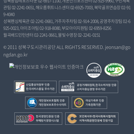
성북종합레포츠타운 02-6917-1100, 개운산스포츠센터 02-925-9960, 구민체육
관팀 02-2241-0651, 해오름휘트니스센터 02-6925-7003, 북악골프연습장 02-91
9-4040
성북펜싱체육관 02-2241-0681, 거주자주차팀 02-914-2008, 공영주차장팀 02-6
925-0023, 아이조아팀 02-918-8080, 부모아이지원팀 02-6959-8256
월곡배드민턴센터 02-2241-0661, 물빛수영장 02-2241-0151
© 2011 성북구도시관리공단 ALL RIGHTS RESERVED. jeonsan@go
ngdan.go.kr
산
공
업
정
통
거
개
여
상
래
인
성
자
위
정
가
한
보
원
원
보
족
국
건
부
회
보
부
경
복