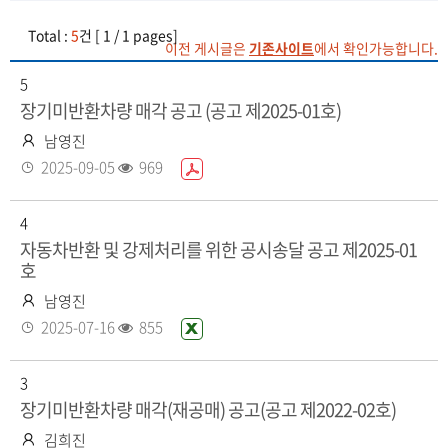
Total :
5
건 [ 1 / 1 pages]
이전 게시글은
기존사이트
에서 확인가능합니다.
5
장기미반환차량 매각 공고 (공고 제2025-01호)
작
남영진
성
등
조
2025-09-05
969
P
자
록
회
D
일
수
F
4
화
자동차반환 및 강제처리를 위한 공시송달 공고 제2025-01
호
일
있
작
남영진
음
성
등
조
2025-07-16
855
엑
자
록
회
셀
일
수
화
3
일
장기미반환차량 매각(재공매) 공고(공고 제2022-02호)
있
작
김희진