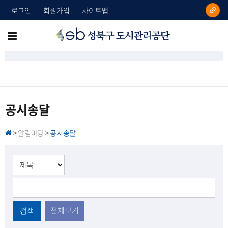
로그인
회원가입
사이트맵
성
메
북
뉴
구
도
전
시
체
관
리
보
공시송달
공
기
단
알림마당
공시송달
H
>
>
O
M
E
전체보기
검색