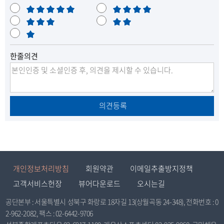
매
만
우
보
족
불
만
통
매
만
족
우
한줄의견
불
만
의견등록
개인정보처리방침
회원약관
이메일추출방지정책
고객서비스헌장
뷰어다운로드
오시는길
공단본부 : 서울특별시 성북구 화랑로 18자길 13(상월곡동 24-348), 전화번호 : 0
2-962-2082, 팩스 : 02-6442-9706