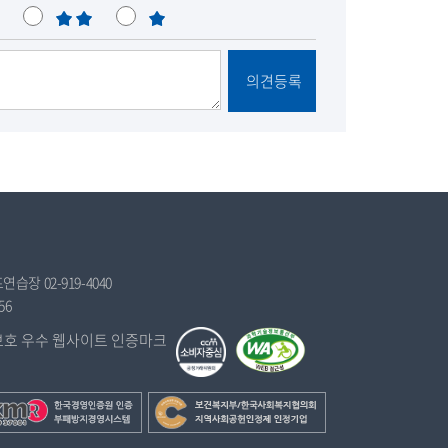
불
매
만
우
불
의견등록
만
습장 02-919-4040
56
보
건