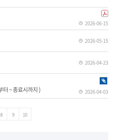
있
일
등
음
록
P
일
D
2026-06-15
F
등
화
록
2026-05-15
일
일
등
있
록
음
2026-04-23
일
등
록
화
일
일
부터 ~ 종료시까지 )
2026-04-03
있
등
음
록
8
9
10
일