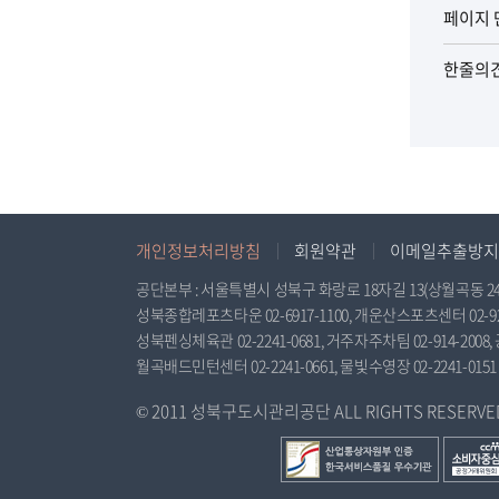
페이지 
한줄의
개인정보처리방침
회원약관
이메일추출방지
공단본부 : 서울특별시 성북구 화랑로 18자길 13(상월곡동 24-348), 
성북종합레포츠타운 02-6917-1100, 개운산스포츠센터 02-925-
성북펜싱체육관 02-2241-0681, 거주자주차팀 02-914-2008, 
월곡배드민턴센터 02-2241-0661, 물빛수영장 02-2241-0151
© 2011 성북구도시관리공단 ALL RIGHTS RESERVED. 
산
공
업
정