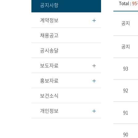
Total :
95
공지사항
계약정보
공지
채용공고
공지
공시송달
보도자료
93
홍보자료
92
보건소식
개인정보
91
90