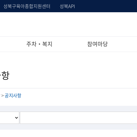
성북구육아종합지원센터
성북API
주차‧복지
참여마당
사항
당
공지사항
>