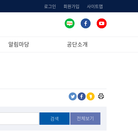
로그인
회원가입
사이트맵
알림마당
공단소개
프
트
페
카
린
위
이
카
트
터
스
오
하
전체보기
검색
공
북
스
기
유
공
토
유
리