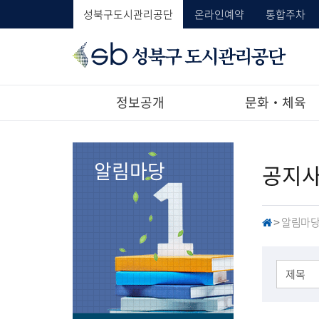
성북구도시관리공단
온라인예약
통합주차
성
북
구
도
정보공개
문화‧체육
시
관
리
공
알림마당
공지
단
알림마
H
>
O
M
E