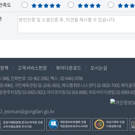
만족도
매
만
보
우
족
통
견
만
족
정책
고객서비스헌장
뷰어다운로드
오시는길
전화번호 : 02-962-2082, 팩스 : 02-6442-9706
9960, 구민체육관팀 02-2241-0651, 해오름휘트니스센터 02-6925-7003, 북악골프연
공영주차장팀 02-6925-0023, 아이조아팀 02-918-8080, 부모아이지원팀 02-6959-82
jeonsan@gongdan.go.kr
개
여
한
인
성
국