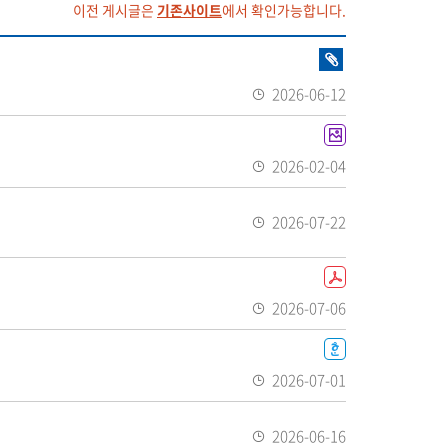
이전 게시글은
기존사이트
에서 확인가능합니다.
공
유
화
일
2026-06-12
있
등
음
이
록
미
2026-02-04
일
지
등
화
록
2026-07-22
일
일
등
있
록
P
음
일
D
2026-07-06
F
등
한
화
록
글
일
2026-07-01
일
화
있
등
일
음
록
2026-06-16