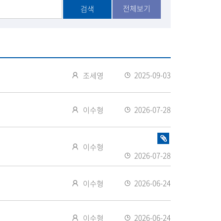
공
전체보기
검색
유
작
2025-09-03
조세영
성
등
자
록
작
2026-07-28
이수형
일
성
등
자
록
화
작
일
이수형
일
2026-07-28
성
있
등
자
음
록
작
2026-06-24
이수형
일
성
등
자
록
작
2026-06-24
이수형
일