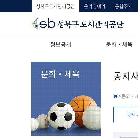
성북구도시관리공단
온라인예약
통합주차
성
북
구
도
정보공개
문화‧체육
시
관
리
공
문화‧체육
공지
단
문화‧
H
>
O
M
E
공지