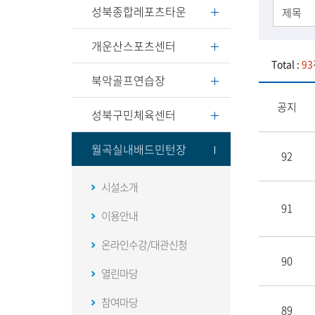
성북종합레포츠타운
개운산스포츠센터
Total :
93
북악골프연습장
공지
성북구민체육센터
월곡실내배드민턴장
92
시설소개
91
이용안내
온라인수강/대관신청
90
열린마당
참여마당
89