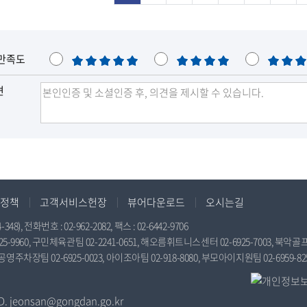
만족도
매
만
보
우
족
통
견
만
족
정책
고객서비스헌장
뷰어다운로드
오시는길
전화번호 : 02-962-2082, 팩스 : 02-6442-9706
9960, 구민체육관팀 02-2241-0651, 해오름휘트니스센터 02-6925-7003, 북악골프연
공영주차장팀 02-6925-0023, 아이조아팀 02-918-8080, 부모아이지원팀 02-6959-82
jeonsan@gongdan.go.kr