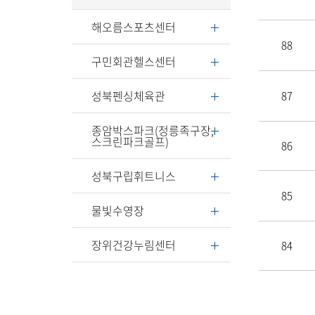
해오름스포츠센터
88
구민회관헬스센터
성북펜싱체육관
87
종암박스파크(정릉족구장,
스크린파크골프)
86
성북구립휘트니스
85
물빛수영장
장위건강누림센터
84