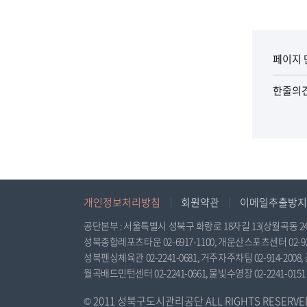
페이지 
한줄의
개인정보처리방침
회원약관
이메일추출방지
공단본부 : 서울특별시 성북구 화랑로 18자길 13(상월곡동 24-348), 
성북종합레포츠타운 02-6917-1100, 개운산스포츠센터 02-925-
성북펜싱체육관 02-2241-0681, 거주자주차팀 02-914-2008, 
월곡배드민턴센터 02-2241-0661, 물빛수영장 02-2241-0151
© 2011 성북구도시관리공단 ALL RIGHTS RESERVED. 