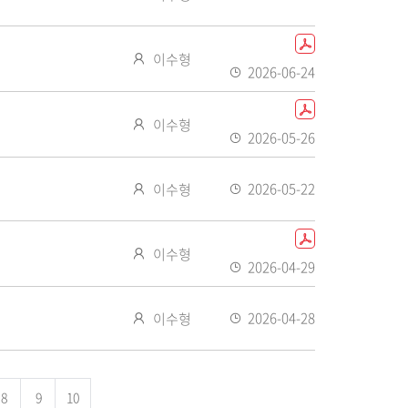
성
등
자
록
P
작
이수형
일
D
2026-06-24
성
F
등
자
P
화
록
작
이수형
D
일
2026-05-26
일
성
F
있
등
자
화
음
록
작
2026-05-22
이수형
일
일
성
등
있
자
록
P
음
작
이수형
일
D
2026-04-29
성
F
등
자
화
록
작
2026-04-28
이수형
일
일
성
등
있
자
록
음
일
8
9
10