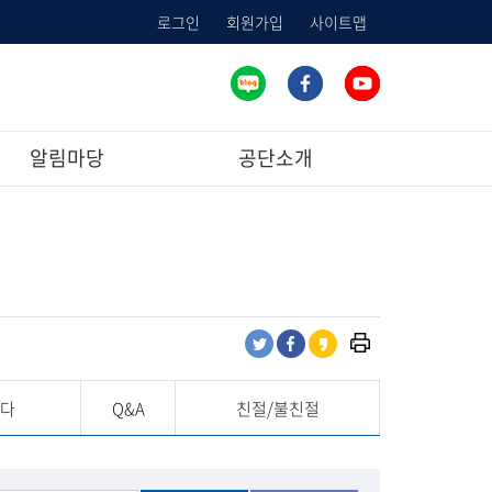
로그인
회원가입
사이트맵
알림마당
공단소개
프
트
페
카
린
위
이
카
트
터
스
오
란다
Q&A
친절/불친절
하
공
북
스
기
유
공
토
유
리