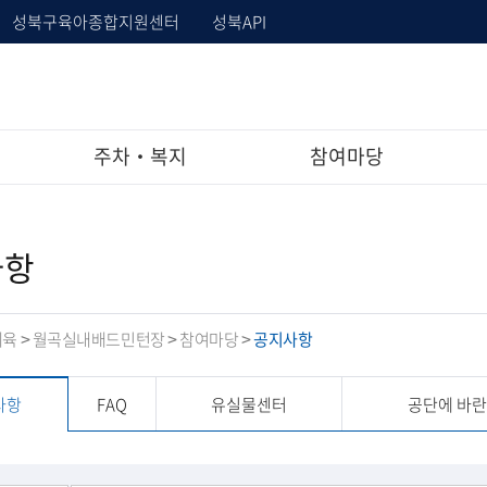
성북구육아종합지원센터
성북API
주차‧복지
참여마당
사항
체육
월곡실내배드민턴장
참여마당
공지사항
>
>
>
사항
FAQ
유실물센터
공단에 바