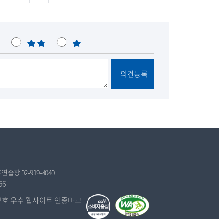
불
매
만
우
불
의견등록
만
습장 02-919-4040
56