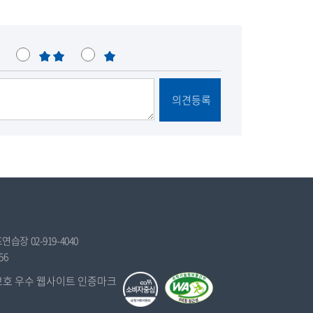
불
매
만
우
불
의견등록
만
습장 02-919-4040
56