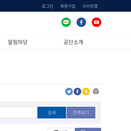
로그인
회원가입
사이트맵
알림마당
공단소개
프
트
페
카
린
위
이
카
트
터
스
오
하
전체보기
검색
공
북
스
기
유
공
토
유
리