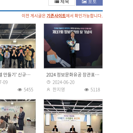
제목
포토
공
유
이전 게시글은
기존사이트
에서 확인가능합니다.
'나의 롤모델 만들기' 신규입사자 대상 성장 교육 실시
2024 정보문화유공 장관표창 수상
7-09
2024-06-20
등록일
5455
한지영
5118
조회수
등록자
조회수