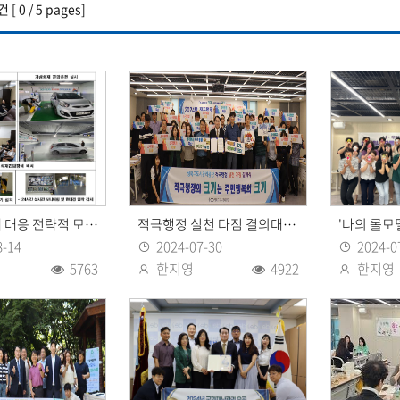
건 [ 0 / 5 pages]
전기차 화재 대응 전략적 모의 훈련 실시
적극행정 실천 다짐 결의대회 개최
8-14
2024-07-30
2024-0
등록일
등록일
5763
한지영
4922
한지영
조회수
등록자
조회수
등록자