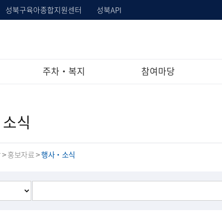
성북구육아종합지원센터
성북API
주차‧복지
참여마당
‧소식
당
홍보자료
행사‧소식
>
>