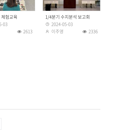
 체험교육
1/4분기 수지분석 보고회
5-03
2024-05-03
등록일
2613
이주영
2336
조회수
등록자
조회수