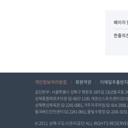
페이지 
한줄의
개인정보처리방침
회원약관
이메일추출방지
공단본부 : 서울특별시 성북구 화랑로 18자길 13(상월곡동 24-348), 
성북종합레포츠타운 02-6917-1100, 개운산스포츠센터 02-925-
성북펜싱체육관 02-2241-0681, 거주자주차팀 02-914-2008, 
월곡배드민턴센터 02-2241-0661, 물빛수영장 02-2241-0151
© 2011 성북구도시관리공단 ALL RIGHTS RESERVED. 