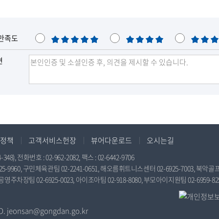
만족도
매
만
보
우
족
통
견
만
족
정책
고객서비스헌장
뷰어다운로드
오시는길
전화번호 : 02-962-2082, 팩스 : 02-6442-9706
9960, 구민체육관팀 02-2241-0651, 해오름휘트니스센터 02-6925-7003, 북악골프연
공영주차장팀 02-6925-0023, 아이조아팀 02-918-8080, 부모아이지원팀 02-6959-82
jeonsan@gongdan.go.kr