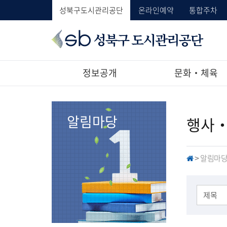
성북구도시관리공단
온라인예약
통합주차
성
북
구
도
정보공개
문화‧체육
시
관
리
공
알림마당
행사
단
알림마
H
>
O
M
E