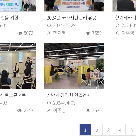
중립을 위한
2024년 국가재난관리 유공 장관 표창 수상
향기테라피
6-05
2024-05-29
2024-0
등록일
등록일
5072
한지영
7680
이주영
조회수
등록자
조회수
등록자
선 토크콘서트
상반기 임직원 헌혈행사
5-03
2024-04-03
등록일
2243
이주영
2530
조회수
등록자
조회수
1
2
3
4
5