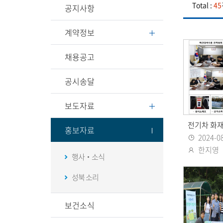
Total :
45
공지사항
계약정보
채용공고
공시송달
보도자료
홍보자료
2024-0
등록일
한지영
행사‧소식
등록자
성북 소리
보건소식