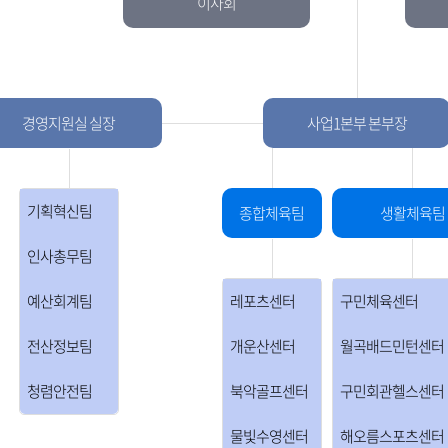
이사회
경영지원실 실장
사업1본부 본부장
기획혁신팀
종합체육팀
생활체육팀
인사총무팀
예산회계팀
레포츠센터
구민체육센터
전산정보팀
개운산센터
월곡배드민턴센터
청렴안전팀
북악골프센터
구민회관헬스센터
물빛수영센터
해오름스포츠센터