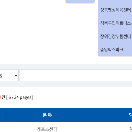
성북펜싱체육센터
성북구립휘트니스
장위건강누림센터
종암박스파크
7
건 [ 6 / 34 pages]
분 야
레포츠센터