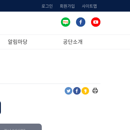
로그인
회원가입
사이트맵
알림마당
공단소개
프
트
페
카
린
위
이
카
트
터
스
오
하
공
북
스
기
유
공
토
유
리