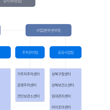
감사 (비상임)
공
유
사업2본부 본부장
주차관리팀
공공사업팀
거주자주차센터
성북구청센터
공영주차센터
성북보건소센터
견인보관소센터
임대관리센터
아이조아센터