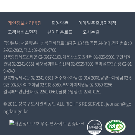
개인정보처리방침
회원약관
이메일추출방지정책
고객서비스헌장
뷰어다운로드
오시는길
공단본부 : 서울특별시 성북구 화랑로 18자길 13(상월곡동 24-348), 전화번호 : 0
2-962-2082, 팩스 : 02-6442-9706
성북종합레포츠타운 02-6917-1100, 개운산스포츠센터 02-925-9960, 구민체육
관팀 02-2241-0651, 해오름휘트니스센터 02-6925-7003, 북악골프연습장 02-91
9-4040
성북펜싱체육관 02-2241-0681, 거주자주차팀 02-914-2008, 공영주차장팀 02-6
925-0023, 아이조아팀 02-918-8080, 부모아이지원팀 02-6959-8256
월곡배드민턴센터 02-2241-0661, 물빛수영장 02-2241-0151
© 2011 성북구도시관리공단 ALL RIGHTS RESERVED. jeonsan@go
ngdan.go.kr