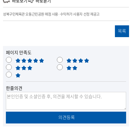
파
바로보기
바로듣기
일
성북구민체육관 오동근린공원 매점 사용·수익허가 사용자 선정 재공고
목록
페이지 만족도
매
만
우
보
족
불
만
통
매
만
족
우
한줄의견
불
만
의견등록