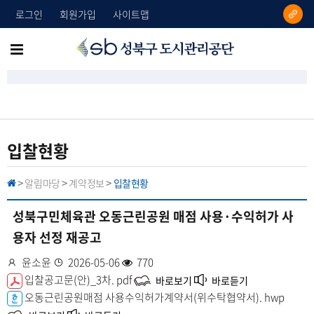
로그인
회원가입
사이트맵
성
메
북
뉴
구
도
전
시
체
관
리
보
입찰현황
공
기
단
알림마당
계약정보
입찰현황
H
>
>
>
O
M
E
성북구민체육관 오동근린공원 매점 사용·수익허가 사
용자 선정 재공고
작
윤소윤
등
2026-05-06
조
770
성
첨
입찰공고문(안)_3차.
록
pdf
회
바로보기
바로듣기
자
부
오동근린공원매점 사용수익허가계약서(위수탁협약서).
일
수
hwp