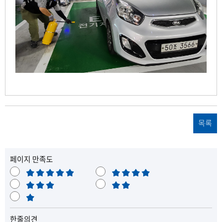
목록
페이지 만족도
매
만
우
보
족
불
만
통
매
만
족
우
한줄의견