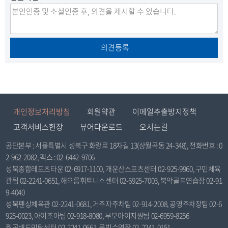
불
만
의견등록
개인정보처리방침
회원약관
이메일추출방지정책
고객서비스헌장
뷰어다운로드
오시는길
공단본부 : 서울특별시 성북구 화랑로 18자길 13(상월곡동 24-348), 전화번호 : 0
2-962-2082, 팩스 : 02-6442-9706
성북종합레포츠타운 02-6917-1100, 개운산스포츠센터 02-925-9960, 구민체육
관팀 02-2241-0651, 해오름휘트니스센터 02-6925-7003, 북악골프연습장 02-91
9-4040
성북펜싱체육관 02-2241-0681, 거주자주차팀 02-914-2008, 공영주차장팀 02-6
925-0023, 아이조아팀 02-918-8080, 부모아이지원팀 02-6959-8256
월곡배드민턴센터 02-2241-0661, 물빛수영장 02-2241-0151