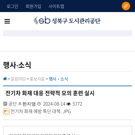
로그인
회원가입
사이트맵
성
메
북
뉴
구
도
전
시
체
관
리
보
행사‧소식
공
기
단
알림마당
홍보자료
행사‧소식
H
>
>
>
O
M
E
전기차 화재 대응 전략적 모의 훈련 실시
사
공단
작
등
2024-08-14
조
5772
한지영
업
첨
전기차 화재 예방 특단 대책.
성
록
JPG
회
장
부
자
일
수
명
파
일