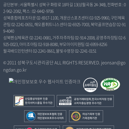
공단본부 : 서울특별시 성북구 화랑로 18자길 13(상월곡동 24-348), 전화번호 : 0
2-962-2082, 팩스 : 02-6442-9706
성북종합레포츠타운 02-6917-1100, 개운산스포츠센터 02-925-9960, 구민체육
관팀 02-2241-0651, 해오름휘트니스센터 02-6925-7003, 북악골프연습장 02-91
9-4040
성북펜싱체육관 02-2241-0681, 거주자주차팀 02-914-2008, 공영주차장팀 02-6
925-0023, 아이조아팀 02-918-8080, 부모아이지원팀 02-6959-8256
월곡배드민턴센터 02-2241-0661, 물빛수영장 02-2241-0151
© 2011 성북구도시관리공단 ALL RIGHTS RESERVED. jeonsan@go
ngdan.go.kr
산
공
업
정
통
거
개
여
상
래
인
성
자
위
정
가
한
보