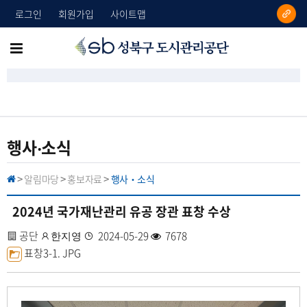
로그인
회원가입
사이트맵
성
메
북
뉴
구
도
전
시
체
관
리
보
행사‧소식
공
기
단
알림마당
홍보자료
행사‧소식
H
>
>
>
O
M
E
2024년 국가재난관리 유공 장관 표창 수상
사
공단
작
등
2024-05-29
조
7678
한지영
업
첨
표창3-1.
성
JPG
록
회
장
부
자
일
수
명
파
일