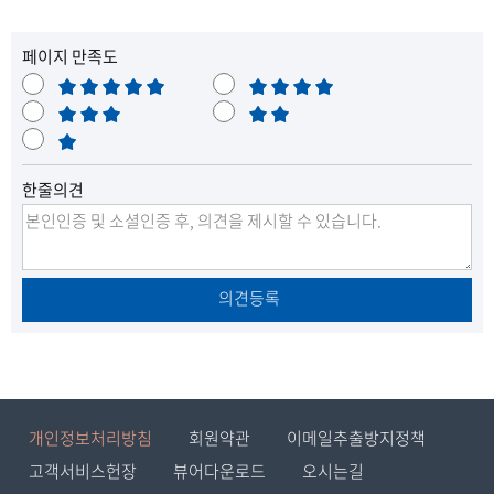
페이지 만족도
매
만
우
보
족
불
만
통
매
만
족
우
한줄의견
불
만
의견등록
개인정보처리방침
회원약관
이메일추출방지정책
고객서비스헌장
뷰어다운로드
오시는길