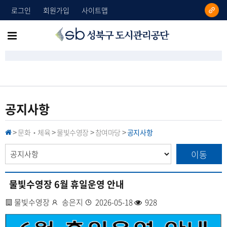
로그인
회원가입
사이트맵
성
메
북
뉴
구
도
전
시
체
관
리
보
공지사항
공
기
단
문화‧체육
물빛수영장
참여마당
공지사항
H
>
>
>
>
O
M
이동
E
물빛수영장 6월 휴일운영 안내
사
물빛수영장
작
송은지
등
2026-05-18
조
928
업
성
록
회