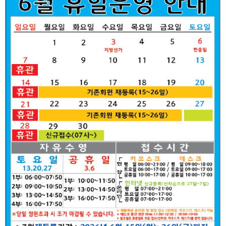
장
자
일
수
명