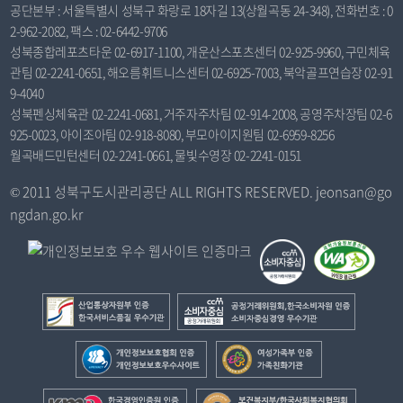
공단본부 : 서울특별시 성북구 화랑로 18자길 13(상월곡동 24-348), 전화번호 : 0
2-962-2082, 팩스 : 02-6442-9706
성북종합레포츠타운 02-6917-1100, 개운산스포츠센터 02-925-9960, 구민체육
관팀 02-2241-0651, 해오름휘트니스센터 02-6925-7003, 북악골프연습장 02-91
9-4040
성북펜싱체육관 02-2241-0681, 거주자주차팀 02-914-2008, 공영주차장팀 02-6
925-0023, 아이조아팀 02-918-8080, 부모아이지원팀 02-6959-8256
월곡배드민턴센터 02-2241-0661, 물빛수영장 02-2241-0151
© 2011 성북구도시관리공단 ALL RIGHTS RESERVED. jeonsan@go
ngdan.go.kr
산
공
업
정
통
거
개
여
상
래
인
성
자
위
정
가
한
보