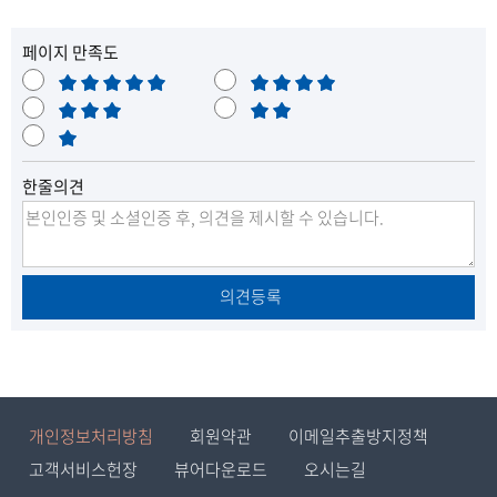
페이지 만족도
매
만
우
보
족
불
만
통
매
만
족
우
한줄의견
불
만
의견등록
개인정보처리방침
회원약관
이메일추출방지정책
고객서비스헌장
뷰어다운로드
오시는길