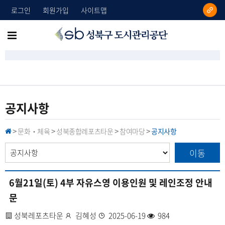
로그인
회원가입
사이트맵
성
메
북
뉴
구
도
전
시
체
관
리
보
공지사항
공
기
단
문화‧체육
성북종합레포츠타운
참여마당
공지사항
H
>
>
>
>
O
M
이동
E
6월21일(토) 4부 자유스영 이용인원 및 레인조정 안내
문
사
성북레포츠타운
작
김혜성
등
2025-06-19
조
984