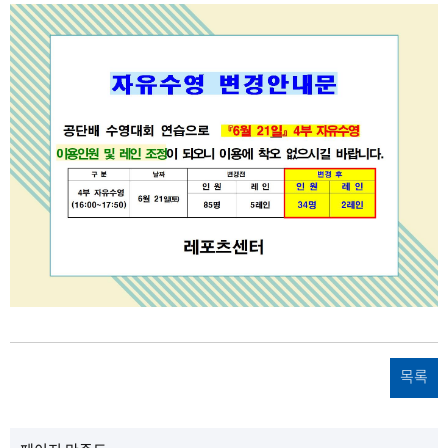
업
성
록
회
장
자
일
수
명
목록