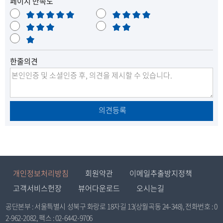
페이지 만족도
매
만
우
보
족
불
만
통
매
만
족
우
한줄의견
불
만
의견등록
개인정보처리방침
회원약관
이메일추출방지정책
고객서비스헌장
뷰어다운로드
오시는길
공단본부 : 서울특별시 성북구 화랑로 18자길 13(상월곡동 24-348), 전화번호 : 0
2-962-2082, 팩스 : 02-6442-9706