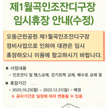
장
자
일
수
명