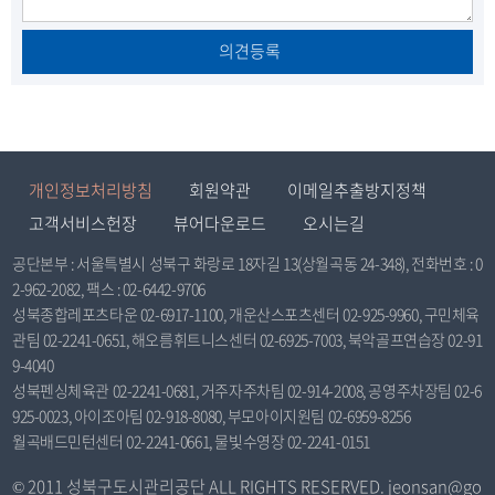
의견등록
개인정보처리방침
회원약관
이메일추출방지정책
고객서비스헌장
뷰어다운로드
오시는길
공단본부 : 서울특별시 성북구 화랑로 18자길 13(상월곡동 24-348), 전화번호 : 0
2-962-2082, 팩스 : 02-6442-9706
성북종합레포츠타운 02-6917-1100, 개운산스포츠센터 02-925-9960, 구민체육
관팀 02-2241-0651, 해오름휘트니스센터 02-6925-7003, 북악골프연습장 02-91
9-4040
성북펜싱체육관 02-2241-0681, 거주자주차팀 02-914-2008, 공영주차장팀 02-6
925-0023, 아이조아팀 02-918-8080, 부모아이지원팀 02-6959-8256
월곡배드민턴센터 02-2241-0661, 물빛수영장 02-2241-0151
© 2011 성북구도시관리공단 ALL RIGHTS RESERVED. jeonsan@go