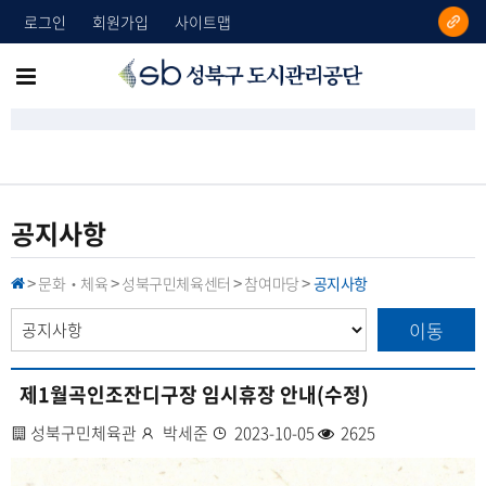
로그인
회원가입
사이트맵
성
메
북
뉴
구
도
전
시
체
관
리
보
공지사항
공
기
단
문화‧체육
성북구민체육센터
참여마당
공지사항
H
>
>
>
>
O
M
이동
E
제1월곡인조잔디구장 임시휴장 안내(수정)
사
성북구민체육관
작
박세준
등
2023-10-05
조
2625
업
성
록
회