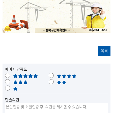
목록
페이지 만족도
매
만
우
보
족
불
만
통
매
만
족
우
한줄의견
불
만