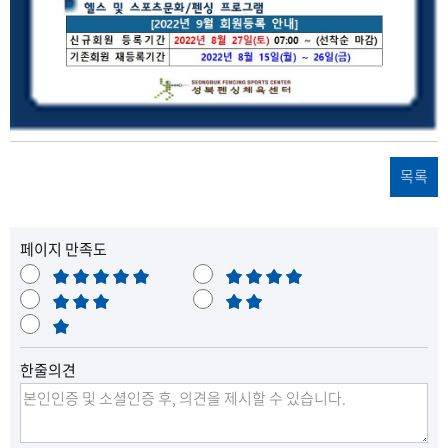
목록
페이지 만족도
매
만
우
보
족
불
만
통
매
만
족
우
한줄의견
불
만