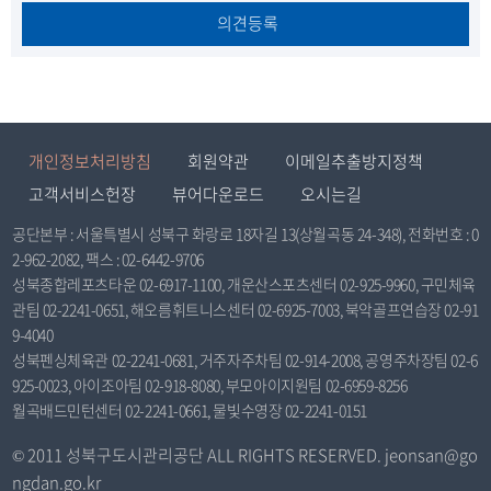
의견등록
개인정보처리방침
회원약관
이메일추출방지정책
고객서비스헌장
뷰어다운로드
오시는길
공단본부 : 서울특별시 성북구 화랑로 18자길 13(상월곡동 24-348), 전화번호 : 0
2-962-2082, 팩스 : 02-6442-9706
성북종합레포츠타운 02-6917-1100, 개운산스포츠센터 02-925-9960, 구민체육
관팀 02-2241-0651, 해오름휘트니스센터 02-6925-7003, 북악골프연습장 02-91
9-4040
성북펜싱체육관 02-2241-0681, 거주자주차팀 02-914-2008, 공영주차장팀 02-6
925-0023, 아이조아팀 02-918-8080, 부모아이지원팀 02-6959-8256
월곡배드민턴센터 02-2241-0661, 물빛수영장 02-2241-0151
© 2011 성북구도시관리공단 ALL RIGHTS RESERVED. jeonsan@go
ngdan.go.kr