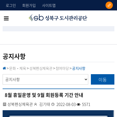
로그인
회원가입
사이트맵
성
메
북
뉴
구
도
전
시
체
관
리
보
공지사항
공
기
단
문화‧체육
성북펜싱체육관
참여마당
공지사항
H
>
>
>
>
O
M
이동
E
8월 휴일운영 및 9월 회원등록 기간 안내
사
성북펜싱체육관
작
김기태
등
2022-08-03
조
5571
업
성
록
회