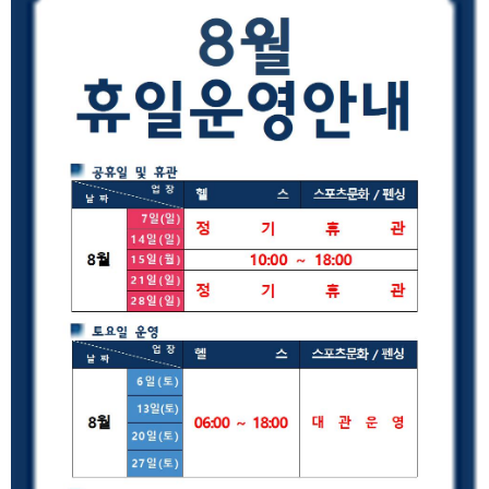
장
자
일
수
명