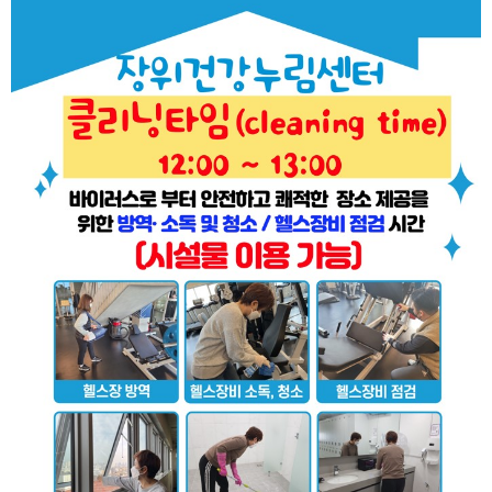
장
자
일
수
명