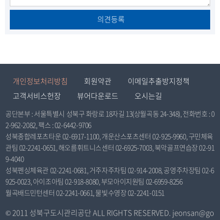
의견등록
개인정보처리방침
회원약관
이메일추출방지정책
고객서비스헌장
뷰어다운로드
오시는길
공단본부 : 서울특별시 성북구 화랑로 18자길 13(상월곡동 24-348), 전화번호 : 0
2-962-2082, 팩스 : 02-6442-9706
성북종합레포츠타운 02-6917-1100, 개운산스포츠센터 02-925-9960, 구민체육
관팀 02-2241-0651, 해오름휘트니스센터 02-6925-7003, 북악골프연습장 02-91
9-4040
성북펜싱체육관 02-2241-0681, 거주자주차팀 02-914-2008, 공영주차장팀 02-6
925-0023, 아이조아팀 02-918-8080, 부모아이지원팀 02-6959-8256
월곡배드민턴센터 02-2241-0661, 물빛수영장 02-2241-0151
© 2011 성북구도시관리공단 ALL RIGHTS RESERVED. jeonsan@go