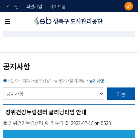
로그인
회원가입
사이트맵
성
메
북
뉴
구
도
전
시
체
관
리
보
공지사항
공
기
단
문화‧체육
장위건강누림센터
참여마당
공지사항
H
>
>
>
>
O
M
이동
E
장위건강누림센터 클리닝타임 안내
사
장위건강누림센터
작
최유림
등
2022-07-15
조
5528
업
성
록
회