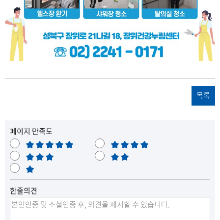
목록
페이지 만족도
매
만
우
보
족
불
만
통
매
만
족
우
한줄의견
불
만