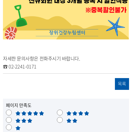
자세한 문의사항은 전화주시기 바랍니다.
☎ 02-2241-0171
목록
페이지 만족도
매
만
우
보
족
불
만
통
매
만