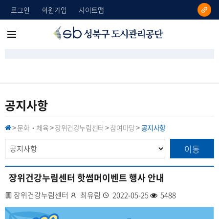
로그인
회원가입
사이트맵
성
메
북
뉴
구
도
전
시
체
관
리
보
공지사항
공
기
단
문화‧체육
장위건강누림센터
참여마당
공지사항
H
>
>
>
>
O
M
이동
E
장위건강누림센터 핫썸머이벤트 행사 안내
사
장위건강누림센터
작
최유림
등
2022-05-25
조
5488
업
성
록
회