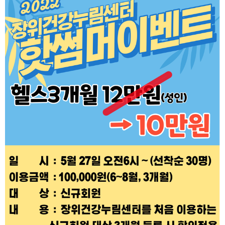
장
자
일
수
명