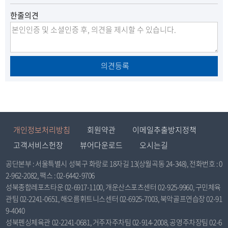
족
우
한줄의견
불
만
의견등록
개인정보처리방침
회원약관
이메일추출방지정책
고객서비스헌장
뷰어다운로드
오시는길
공단본부 : 서울특별시 성북구 화랑로 18자길 13(상월곡동 24-348), 전화번호 : 0
2-962-2082, 팩스 : 02-6442-9706
성북종합레포츠타운 02-6917-1100, 개운산스포츠센터 02-925-9960, 구민체육
관팀 02-2241-0651, 해오름휘트니스센터 02-6925-7003, 북악골프연습장 02-91
9-4040
성북펜싱체육관 02-2241-0681, 거주자주차팀 02-914-2008, 공영주차장팀 02-6