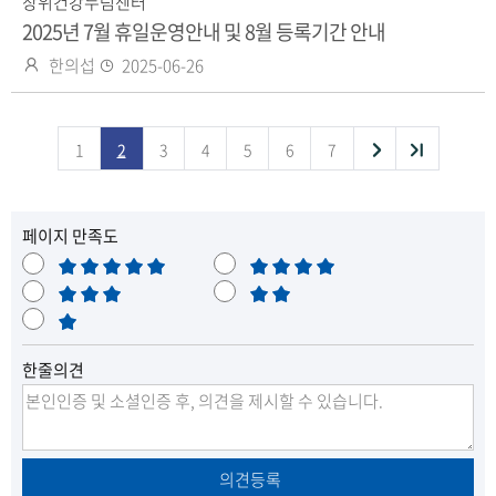
장위건강누림센터
2025년 7월 휴일운영안내 및 8월 등록기간 안내
작
등
한의섭
2025-06-26
성
록
자
일
다
끝
1
2
3
4
5
6
7
목
음
페이지 만족도
목
록
매
만
록
으
우
보
족
불
만
통
매
만
으
로
족
우
로
이
한줄의견
불
만
이
동
동
의견등록