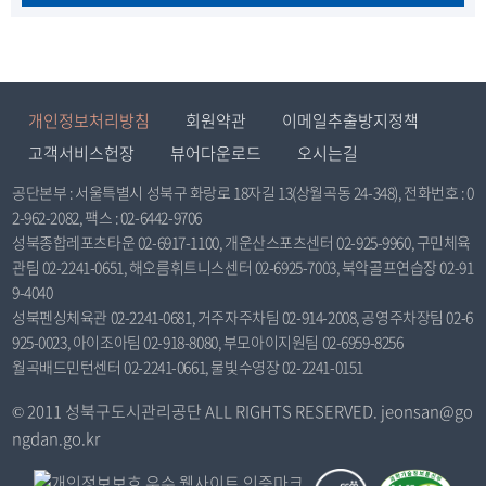
개인정보처리방침
회원약관
이메일추출방지정책
고객서비스헌장
뷰어다운로드
오시는길
공단본부 : 서울특별시 성북구 화랑로 18자길 13(상월곡동 24-348), 전화번호 : 0
2-962-2082, 팩스 : 02-6442-9706
성북종합레포츠타운 02-6917-1100, 개운산스포츠센터 02-925-9960, 구민체육
관팀 02-2241-0651, 해오름휘트니스센터 02-6925-7003, 북악골프연습장 02-91
9-4040
성북펜싱체육관 02-2241-0681, 거주자주차팀 02-914-2008, 공영주차장팀 02-6
925-0023, 아이조아팀 02-918-8080, 부모아이지원팀 02-6959-8256
월곡배드민턴센터 02-2241-0661, 물빛수영장 02-2241-0151
© 2011 성북구도시관리공단 ALL RIGHTS RESERVED. jeonsan@go
ngdan.go.kr