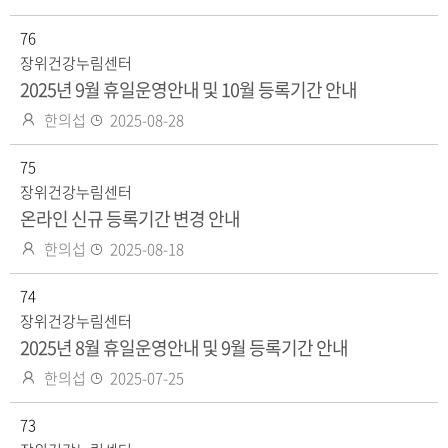
성
록
자
76
일
장위건강누림센터
2025년 9월 휴일운영안내 및 10월 등록기간 안내
작
등
한의섭
2025-08-28
성
록
자
75
일
장위건강누림센터
온라인 신규 등록기간 변경 안내
작
등
한의섭
2025-08-18
성
록
자
74
일
장위건강누림센터
2025년 8월 휴일운영안내 및 9월 등록기간 안내
작
등
한의섭
2025-07-25
성
록
자
73
일