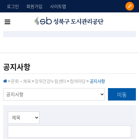
로그인
회원가입
사이트맵
성
메
북
뉴
구
도
전
시
체
관
리
보
공지사항
공
기
단
문화‧체육
장위건강누림센터
참여마당
공지사항
H
>
>
>
>
O
M
이동
E