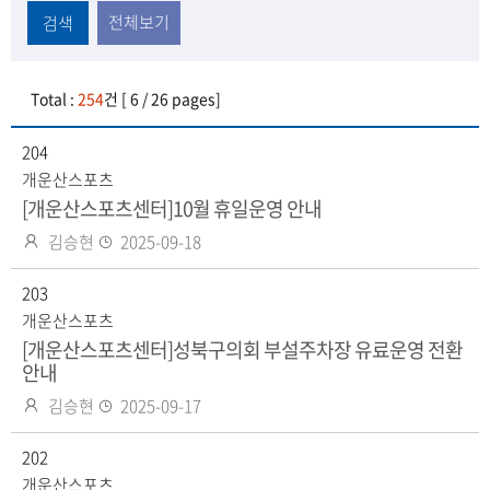
전체보기
검색
Total :
254
건 [ 6 / 26 pages]
204
개운산스포츠
[개운산스포츠센터]10월 휴일운영 안내
작
등
김승현
2025-09-18
성
록
자
203
일
개운산스포츠
[개운산스포츠센터]성북구의회 부설주차장 유료운영 전환
안내
작
등
김승현
2025-09-17
성
록
자
202
일
개운산스포츠