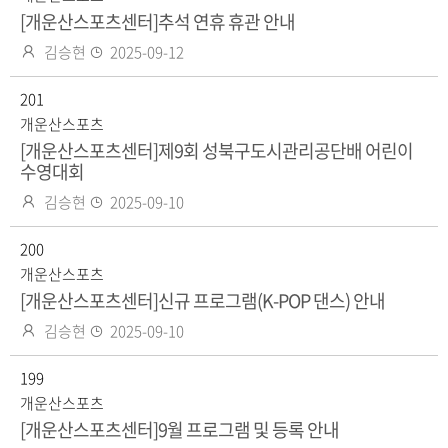
[개운산스포츠센터]추석 연휴 휴관 안내
작
등
김승현
2025-09-12
성
록
자
201
일
개운산스포츠
[개운산스포츠센터]제9회 성북구도시관리공단배 어린이
수영대회
작
등
김승현
2025-09-10
성
록
자
200
일
개운산스포츠
[개운산스포츠센터]신규 프로그램(K-POP 댄스) 안내
작
등
김승현
2025-09-10
성
록
자
199
일
개운산스포츠
[개운산스포츠센터]9월 프로그램 및 등록 안내