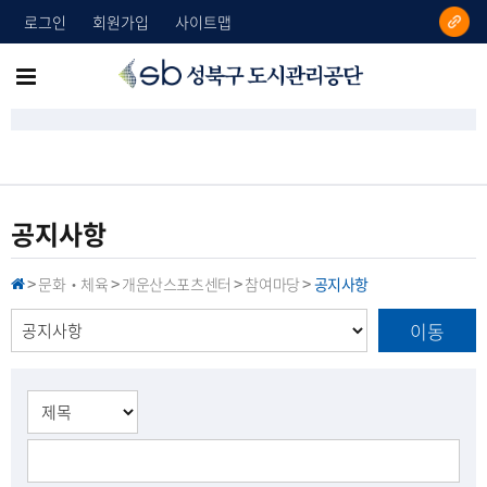
로그인
회원가입
사이트맵
성
메
북
뉴
구
도
전
시
체
관
리
보
공지사항
공
기
단
문화‧체육
개운산스포츠센터
참여마당
공지사항
H
>
>
>
>
O
M
이동
E