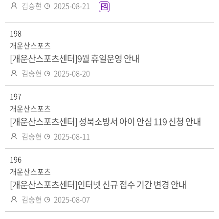
작
등
김승현
2025-08-21
이
성
록
미
자
일
지
198
화
개운산스포츠
일
[개운산스포츠센터]9월 휴일운영 안내
있
작
등
김승현
2025-08-20
음
성
록
자
197
일
개운산스포츠
[개운산스포츠센터] 성북소방서 아이 안심 119 신청 안내
작
등
김승현
2025-08-11
성
록
자
196
일
개운산스포츠
[개운산스포츠센터]인터넷 신규 접수 기간 변경 안내
작
등
김승현
2025-08-07
성
록