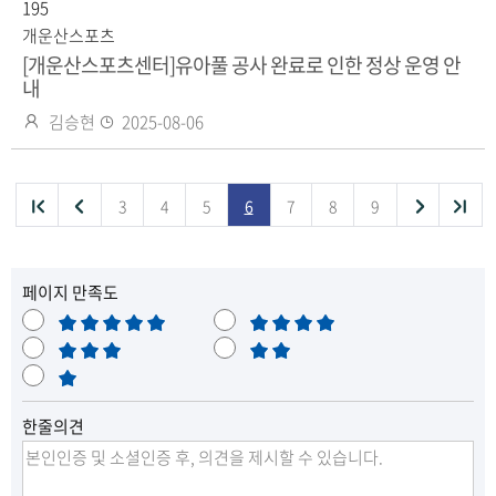
자
195
일
개운산스포츠
[개운산스포츠센터]유아풀 공사 완료로 인한 정상 운영 안
내
작
등
김승현
2025-08-06
성
록
자
일
처
이
다
끝
3
4
5
6
7
8
9
목
음
전
음
페이지 만족도
목
목
목
록
매
만
록
록
록
으
우
보
족
불
만
통
매
만
으
으
으
로
족
우
로
로
로
이
한줄의견
불
만
이
이
이
동