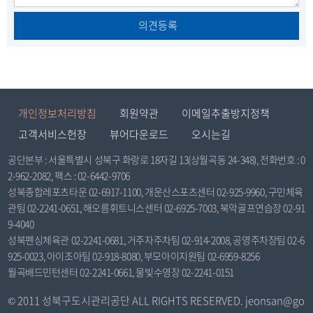
동
동
동
의견등록
개인정보처리방침
회원약관
이메일추출방지정책
고객서비스헌장
뷰어다운로드
오시는길
공단본부 : 서울특별시 성북구 화랑로 18자길 13(상월곡동 24-348), 전화번호 : 0
2-962-2082, 팩스 : 02-6442-9706
성북종합레포츠타운 02-6917-1100, 개운산스포츠센터 02-925-9960, 구민체육
관팀 02-2241-0651, 해오름휘트니스센터 02-6925-7003, 북악골프연습장 02-91
9-4040
성북펜싱체육관 02-2241-0681, 거주자주차팀 02-914-2008, 공영주차장팀 02-6
925-0023, 아이조아팀 02-918-8080, 부모아이지원팀 02-6959-8256
월곡배드민턴센터 02-2241-0661, 물빛수영장 02-2241-0151
© 2011 성북구도시관리공단 ALL RIGHTS RESERVED. jeonsan@go