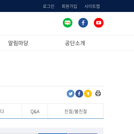
로그인
회원가입
사이트맵
알림마당
공단소개
프
트
페
카
린
위
이
카
트
터
스
오
란다
Q&A
친절/불친절
하
공
북
스
기
유
공
토
유
리