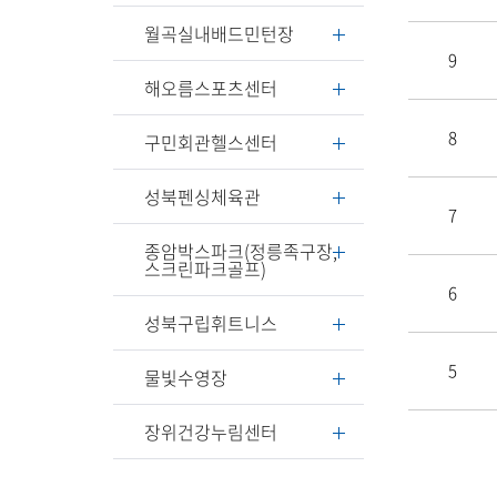
월곡실내배드민턴장
9
해오름스포츠센터
8
구민회관헬스센터
성북펜싱체육관
7
종암박스파크(정릉족구장,
스크린파크골프)
6
성북구립휘트니스
5
물빛수영장
장위건강누림센터