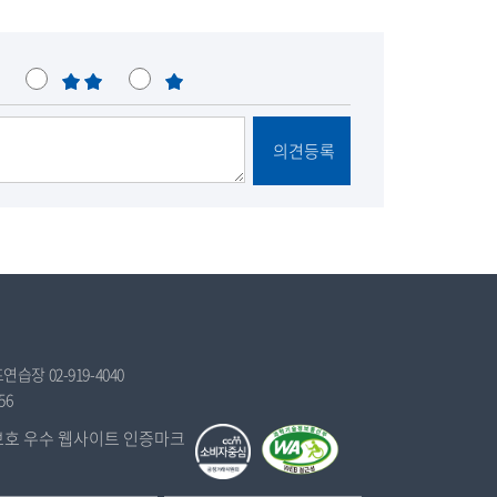
불
매
만
우
불
의견등록
만
습장 02-919-4040
56