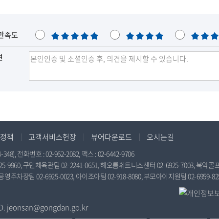
음
전
목
목
만족도
매
만
보
록
록
우
족
통
견
만
족
정책
고객서비스헌장
뷰어다운로드
오시는길
전화번호 : 02-962-2082, 팩스 : 02-6442-9706
9960, 구민체육관팀 02-2241-0651, 해오름휘트니스센터 02-6925-7003, 북악골프연
공영주차장팀 02-6925-0023, 아이조아팀 02-918-8080, 부모아이지원팀 02-6959-82
jeonsan@gongdan.go.kr