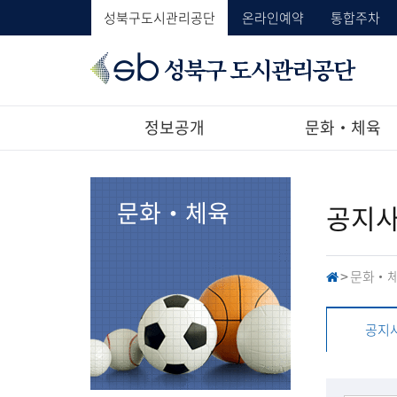
성북구도시관리공단
온라인예약
통합주차
성
북
구
도
정보공개
문화‧체육
시
관
리
공
문화‧체육
공지
단
문화‧
H
>
O
M
E
공지