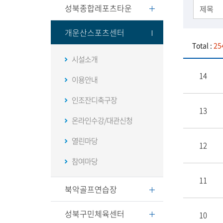
성북종합레포츠타운
개운산스포츠센터
Total :
25
시설소개
14
이용안내
인조잔디축구장
13
온라인수강/대관신청
열린마당
12
참여마당
11
북악골프연습장
성북구민체육센터
10