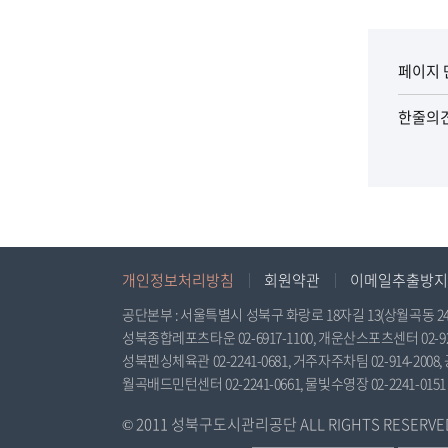
페이지 
한줄의
개인정보처리방침
회원약관
이메일추출방지
공단본부 : 서울특별시 성북구 화랑로 18자길 13(상월곡동 24-348), 
성북종합레포츠타운 02-6917-1100, 개운산스포츠센터 02-925-
성북펜싱체육관 02-2241-0681, 거주자주차팀 02-914-2008, 
월곡배드민턴센터 02-2241-0661, 물빛수영장 02-2241-0151
© 2011 성북구도시관리공단 ALL RIGHTS RESERVED. 