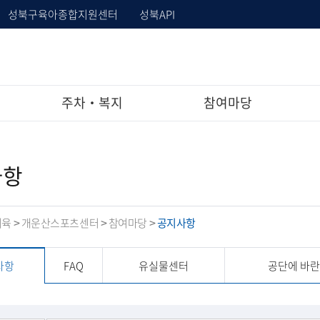
성북구육아종합지원센터
성북API
주차‧복지
참여마당
사항
체육
개운산스포츠센터
참여마당
공지사항
>
>
>
사항
FAQ
유실물센터
공단에 바