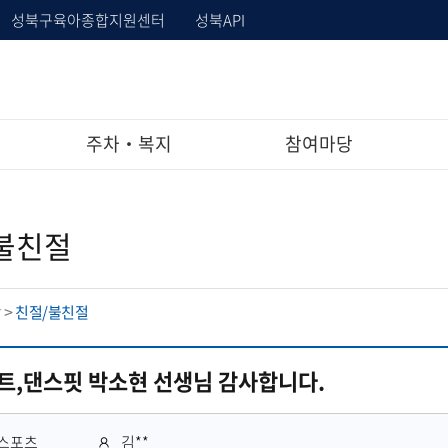
성북구육아종합지원센터
성북API
주차‧복지
참여마당
불친절
당
친절/불친절
>
트,댄스핏 박소현 선생님 감사합니다.
작
스포츠
김**