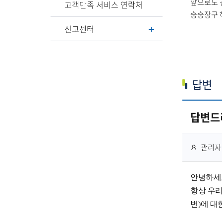
앞으로도 
고객만족 서비스 연락처
승승장구 
신고센터
답변
답변드
작
관리자
성
자
안녕하세
항상 우
번
)
에 대