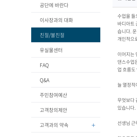
공단에 바란다
업
장
수업을 들
이사장과의 대화
명
바디아트 
습니다. 
친절/불친절
개인적으로
유실물센터
이어지는 
댄스수업은
FAQ
업 흐름도
Q&A
늘 열정적
주민참여예산
무엇보다 
있습니다.
고객창의제안
선생님 근
고객과의 약속