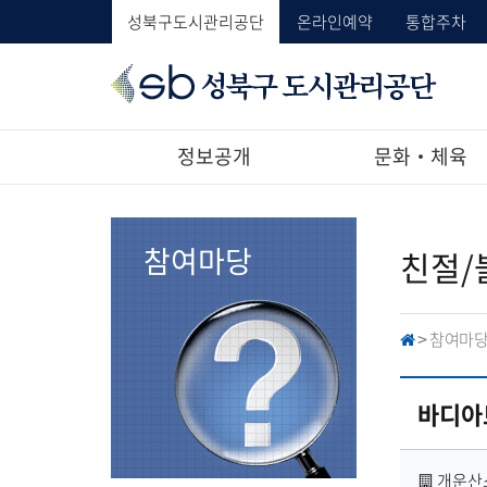
성북구도시관리공단
온라인예약
통합주차
성
북
구
도
정보공개
문화‧체육
시
관
리
공
참여마당
친절/
단
참여마
H
>
O
M
E
바디아
사
개운산