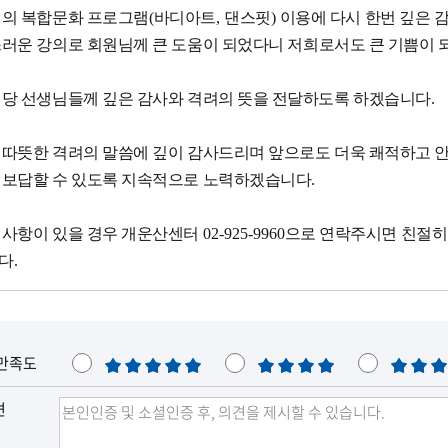
터의 복합문화 프로그램
(
바디아트
,
댄스핏
)
이용에 다시 한번 깊은 
스러운 강의로
회원
님께 큰 도움이 되었다니 저희로서도 큰 기쁨이
해당 선생님들께 깊은 감사와 격려의 뜻을 전달하도록 하겠습니다
.
 따뜻한 격려의 말씀에 깊이 감사드리며 앞으로도 더욱 쾌적하고 
 보답할 수 있도록 지속적으로 노력하겠습니다
.
의사항이 있을 경우 개운산센터
02-925-9960
으로 연락주시면 친절히
다
.
만족도
매
만
보
우
족
통
견
만
족