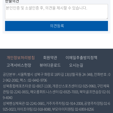
로
이
한줄의견
불
만
이
동
동
의견등록
개인정보처리방침
회원약관
이메일추출방지정책
고객서비스헌장
뷰어다운로드
오시는길
공단본부 : 서울특별시 성북구 화랑로 18자길 13(상월곡동 24-348), 전화번호 : 0
2-962-2082, 팩스 : 02-6442-9706
성북종합레포츠타운 02-6917-1100, 개운산스포츠센터 02-925-9960, 구민체육
관팀 02-2241-0651, 해오름휘트니스센터 02-6925-7003, 북악골프연습장 02-91
9-4040
성북펜싱체육관 02-2241-0681, 거주자주차팀 02-914-2008, 공영주차장팀 02-6
925-0023, 아이조아팀 02-918-8080, 부모아이지원팀 02-6959-8256