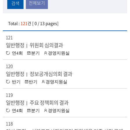
전체보기
검색
Total :
121
건 [ 0 / 13 pages]
121
일반행정
위원회 심의결과
|
수
공
담
연4회
분기
경영지원실
정
표
당
:
시
부
120
기
서
일반행정
정보공개심의회 결과
|
수
공
담
반기
반기
경영지원실
정
표
당
:
시
부
119
기
서
일반행정
주요 정책회의 결과
|
수
공
담
연4회
분기
경영지원실
정
표
당
:
시
부
118
기
서