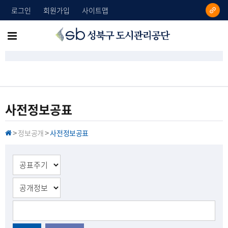
로그인
회원가입
사이트맵
성
메
북
뉴
구
도
전
시
체
관
리
보
사전정보공표
공
기
단
정보공개
사전정보공표
H
>
>
O
M
E