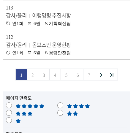
:
시
부
113
기
서
감사/윤리
이행명령 추진사항
|
수
공
담
연1회
6월
기획혁신팀
정
표
당
:
시
부
112
기
서
감사/윤리
옴브즈만 운영현황
|
수
공
담
연1회
6월
청렴안전팀
정
표
당
:
시
부
기
서
다
끝
1
2
3
4
5
6
7
목
음
페이지 만족도
목
록
매
만
록
으
우
보
족
불
만
통
매
만
으
로
족
우