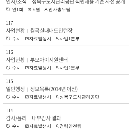
인사/조직
성북구도시관리공단 직원채용 기준 사전 공개
|
수
공
담
연1회
6월
인사총무팀
정
표
당
:
시
부
117
기
서
사업현황
월곡실내배드민턴장
|
수
공
담
수시
자료발생시
사업1본부
정
표
당
:
시
부
116
기
서
사업현황
부모아이지원센터
|
수
공
담
수시
자료발생시
사업2본부
정
표
당
:
시
부
115
기
서
일반행정
정보목록(2014년 이전)
|
수
공
담
수시
자료발생시
성북구도시관리공단
정
표
당
:
시
부
114
기
서
감사/윤리
내부감사 결과
|
수
공
담
수시
자료발생시
청렴안전팀
정
표
당