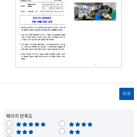
s
목록
b
성
페이지 만족도
매
만
북
우
보
족
불