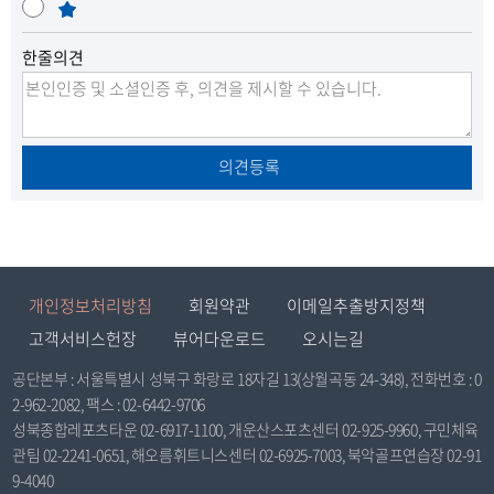
만
통
매
만
구
족
우
한줄의견
불
도
만
시
의견등록
관
리
공
개인정보처리방침
회원약관
이메일추출방지정책
고객서비스헌장
뷰어다운로드
오시는길
단
공단본부 : 서울특별시 성북구 화랑로 18자길 13(상월곡동 24-348), 전화번호 : 0
2-962-2082, 팩스 : 02-6442-9706
보
성북종합레포츠타운 02-6917-1100, 개운산스포츠센터 02-925-9960, 구민체육
관팀 02-2241-0651, 해오름휘트니스센터 02-6925-7003, 북악골프연습장 02-91
도
9-4040