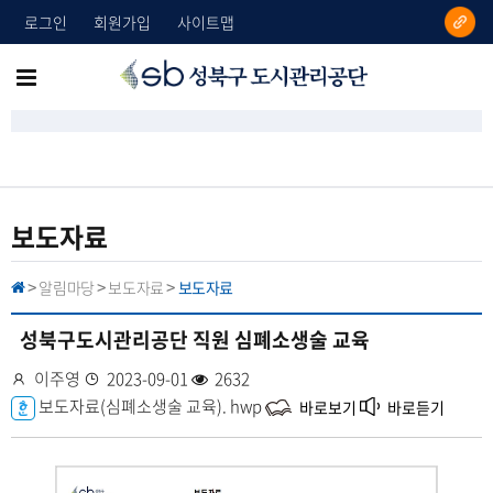
로그인
회원가입
사이트맵
성
메
북
뉴
구
도
전
시
체
관
리
보
보도자료
공
기
단
알림마당
보도자료
보도자료
H
>
>
>
O
M
E
성북구도시관리공단 직원 심폐소생술 교육
작
이주영
등
2023-09-01
조
2632
성
첨
보도자료(심폐소생술 교육).
록
회
hwp
바로보기
바로듣기
자
부
일
수
파
일