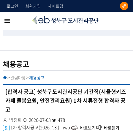
로그인
회원가입
사이트맵
성
메
북
뉴
구
도
전
시
체
관
리
보
채용공고
공
기
단
알림마당
채용공고
H
>
>
O
M
E
[합격자 공고] 성북구도시관리공단 기간직(서울형키즈
카페 돌봄요원, 안전관리요원) 1차 서류전형 합격자 공
고
작
박정희
등
2026-07-03
조
478
성
첨
1차 합격자공고(2026.7.3.).
록
회
hwp
바로보기
바로듣기