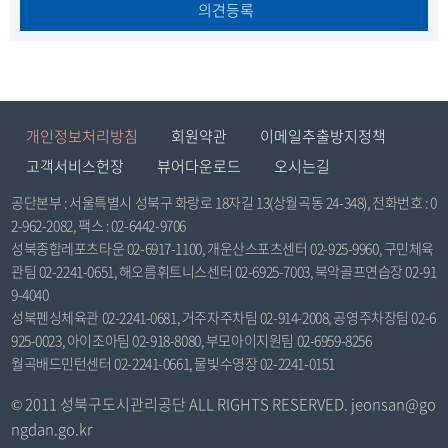
의견등록
개인정보처리방침
회원약관
이메일추출방지정책
고객서비스헌장
뷰어다운로드
오시는길
공단본부 : 서울특별시 성북구 화랑로 18자길 13(상월곡동 24-348), 전화번호 : 0
2-962-2082, 팩스 : 02-6442-9706
성북종합레포츠타운 02-6917-1100, 개운산스포츠센터 02-925-9960, 구민체육
관팀 02-2241-0651, 해오름휘트니스센터 02-6925-7003, 북악골프연습장 02-91
9-4040
성북펜싱체육관 02-2241-0681, 거주자주차팀 02-914-2008, 공영주차장팀 02-6
925-0023, 아이조아팀 02-918-8080, 부모아이지원팀 02-6959-8256
월곡배드민턴센터 02-2241-0661, 물빛수영장 02-2241-0151
© 2011 성북구도시관리공단 ALL RIGHTS RESERVED. jeonsan@go
ngdan.go.kr