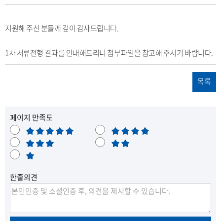
자
부
일
수
파
일
지원해 주신 분들께 깊이 감사드립니다.
1차 서류전형 결과를 안내해드리니 첨부파일을 참고해 주시기 바랍니다.
목록
페이지 만족도
매
만
우
보
족
불
만
통
매
만
족
우
한줄의견
불
만