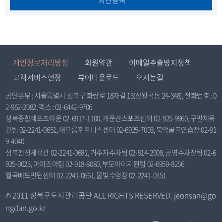
개인정보처리방침
회원약관
이메일추출방지정책
고객서비스헌장
뷰어다운로드
오시는길
공단본부 : 서울특별시 성북구 화랑로 18자길 13(상월곡동 24-348), 전화번호 : 0
2-962-2082, 팩스 : 02-6442-9706
성북종합레포츠타운 02-6917-1100, 개운산스포츠센터 02-925-9960, 구민체육
관팀 02-2241-0651, 해오름휘트니스센터 02-6925-7003, 북악골프연습장 02-91
9-4040
성북펜싱체육관 02-2241-0681, 거주자주차팀 02-914-2008, 공영주차장팀 02-6
925-0023, 아이조아팀 02-918-8080, 부모아이지원팀 02-6959-8256
월곡배드민턴센터 02-2241-0661, 물빛수영장 02-2241-0151
© 2011 성북구도시관리공단 ALL RIGHTS RESERVED. jeonsan@go
ngdan.go.kr