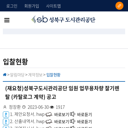
로그인
회원가입
사이트맵
성
메
북
뉴
구
도
전
시
체
관
리
보
입찰현황
공
기
단
알림마당
계약정보
입찰현황
H
>
>
>
O
M
E
(재요청)성북구도시관리공단 임원 업무용차량 잘기렌
탈 (카탈로그 계약) 공고
작
정장환
등
2023-06-30
조
1917
성
첨
1. 제안요청서.
록
hwp
회
바로보기
바로듣기
자
부
2. 산출내역서.
일
hwp
수
바로보기
바로듣기