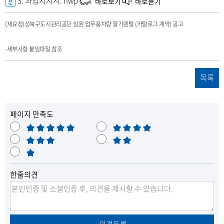
파
3. 과업지시서.
hwp
바로보기
바로듣기
일
(재요청)성북구도시관리공단 임원 업무용차량 잘기렌탈 (카탈로그 계약) 공고
-세부사항 붙임파일 참조
목록
페이지 만족도
매
만
우
보
족
불
만
통
매
만
족
우
한줄의견
불
만
의견등록