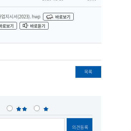
공
록
조
유
일
회
업지시서(2023).
hwp
바로보기
수
바로보기
바로듣기
목록
불
매
만
우
불
의견등록