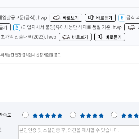
 재입찰공고문(급식).
hwp
급식 과
바로보기
바로듣기
(과업지시서 붙임)유아체능단 식재료 품질 기준.
hwp
듣기
초가액 산출내역(2023).
hwp
바로보기
바로듣기
 유아체능단 연간 급식업체 선정 재입찰 공고
만족도
매
만
보
우
족
통
견
만