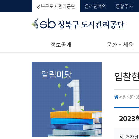
성북구도시관리공단
온라인예약
통합주차
성
북
구
도
정보공개
문화‧체육
시
관
리
공
알림마당
입찰
단
알림마
H
>
O
M
E
202
작
정장환