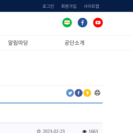
로그인
회원가입
사이트맵
알림마당
공단소개
프
트
페
카
린
위
이
카
트
터
스
오
하
공
북
스
기
유
공
토
유
리
등
2023-02-23
1663