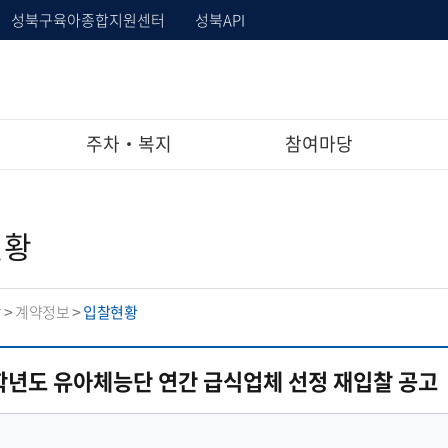
성북구육아종합지원센터
성북API
주차‧복지
참여마당
현황
당
계약정보
입찰현황
>
>
3학년도 유아체능단 연간 급식업체 선정 재입찰 공고