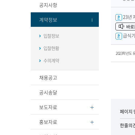
공지사항
성
자
첨
23년
계약정보
부
바로
파
급식기
입찰정보
일
입찰현황
2023학년도
수의계약
채용공고
공시송달
보도자료
페이지 
홍보자료
한줄의