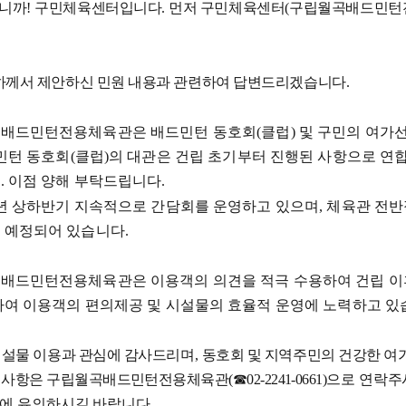
니까
!
구민체육센터입니다
.
먼저 구민체육센터
(
구립월곡배드민턴
하께서 제안하신 민원 내용과 관련하여 답변드리겠습니다
.
배드민턴전용체육관은 배드민턴 동호회
(
클럽
)
및 구민의 여가
민턴 동호회
(
클럽
)
의 대관은 건립 초기부터 진행된 사항으로 연
다
.
이점 양해 부탁드립니다
.
년 상하반기 지속적으로 간담회를 운영하고 있으며
,
체육관 전반
 예정되어 있습니다
.
배드민턴전용체육관은 이용객의 의견을 적극 수용하여 건립 이
하여 이용객의 편의제공 및 시설물의 효율적 운영에 노력하고 
시설물 이용과 관심에 감사드리며
,
동호회 및 지역주민의 건강한 여
의사항은 구립월곡배드민턴전용체육관
(
☎
02-2241-0661)
으로 연락주
에 유의하시길 바랍니다
.