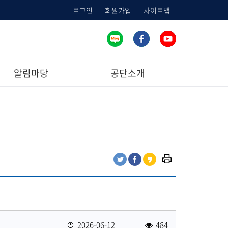
로그인
회원가입
사이트맵
알림마당
공단소개
프
트
페
카
린
위
이
카
트
터
스
오
하
공
북
스
기
유
공
토
유
리
등
2026-06-12
484