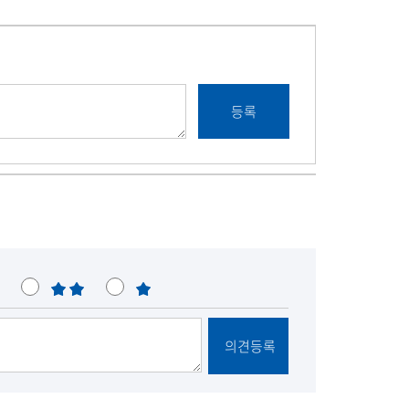
불
매
만
우
불
의견등록
만