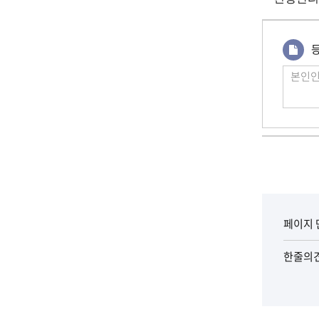
댓
등
글
작
성
페이지 
한줄의