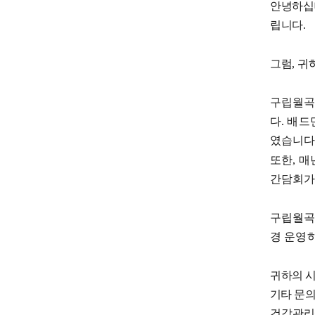
안녕하십
립니다
.
그럼
,
귀
구립월곡
다
.
배드
였습니
또한
,
매
간담회가
구립월곡
경 운영
귀하의 
기타 문
건강관리