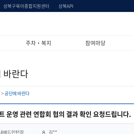
성북구육아종합지원센터
성북API
주차‧복지
참여마당
 바란다
당
공단에 바란다
>
트 운영 관련 연합회 협의 결과 확인 요청드립니다.
작
내배드민턴장
김**