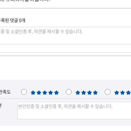
록된 댓글 0개
만족도
매
만
보
우
족
통
견
만
족