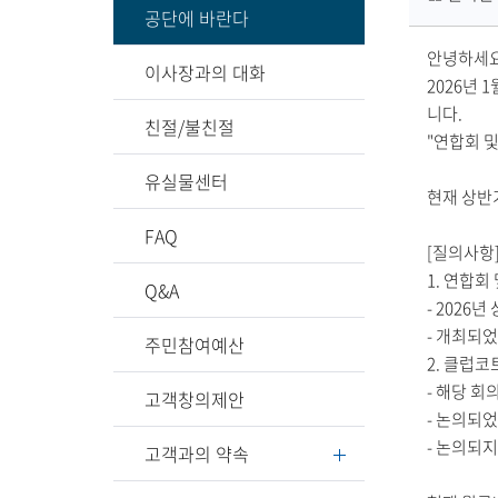
공단에 바란다
업
장
안녕하세요
이사장과의 대화
명
2026년
니다.
친절/불친절
"연합회 
유실물센터
현재 상반
FAQ
[질의사항
1. 연합회
Q&A
- 202
- 개최되었
주민참여예산
2. 클럽코
- 해당 
고객창의제안
- 논의되
- 논의되
고객과의 약속