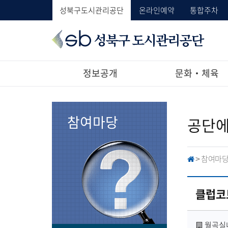
성북구도시관리공단
온라인예약
통합주차
성
북
구
도
정보공개
문화‧체육
시
관
리
공
참여마당
공단에
단
참여마
H
>
O
M
E
클럽코
사
월곡실