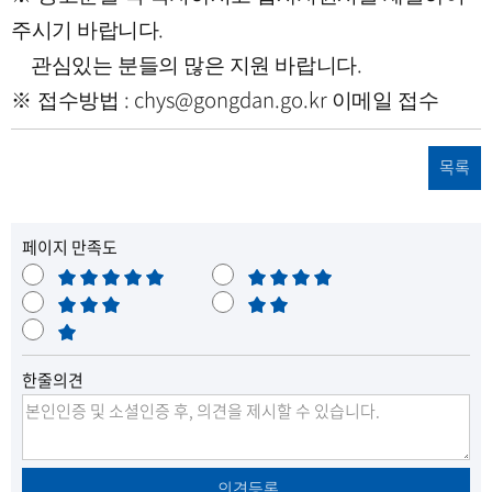
.
주시기 바랍니다
.
관심있는 분들의 많은 지원 바랍니다
: chys@gongdan.go.kr
※
접수방법
이메일 접수
목록
페이지 만족도
매
만
우
보
족
불
만
통
매
만
족
우
한줄의견
불
만
의견등록