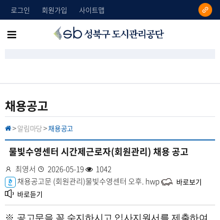
로그인
회원가입
사이트맵
성
메
북
뉴
구
도
전
시
체
관
리
보
채용공고
공
기
단
알림마당
채용공고
H
>
>
O
M
E
물빛수영센터 시간제근로자(회원관리) 채용 공고
작
최영서
등
2026-05-19
조
1042
성
첨
채용공고문 (회원관리)물빛수영센터 오후.
록
회
hwp
바로보기
자
부
일
수
바로듣기
파
일
※
공고문을 꼭 숙지하시고 입사지원서를 제출하여