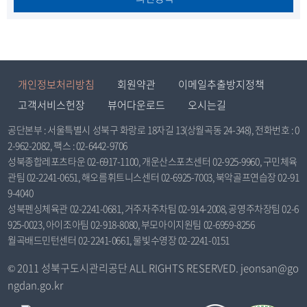
개인정보처리방침
회원약관
이메일추출방지정책
고객서비스헌장
뷰어다운로드
오시는길
공단본부 : 서울특별시 성북구 화랑로 18자길 13(상월곡동 24-348), 전화번호 : 0
2-962-2082, 팩스 : 02-6442-9706
성북종합레포츠타운 02-6917-1100, 개운산스포츠센터 02-925-9960, 구민체육
관팀 02-2241-0651, 해오름휘트니스센터 02-6925-7003, 북악골프연습장 02-91
9-4040
성북펜싱체육관 02-2241-0681, 거주자주차팀 02-914-2008, 공영주차장팀 02-6
925-0023, 아이조아팀 02-918-8080, 부모아이지원팀 02-6959-8256
월곡배드민턴센터 02-2241-0661, 물빛수영장 02-2241-0151
© 2011 성북구도시관리공단 ALL RIGHTS RESERVED. jeonsan@go
ngdan.go.kr