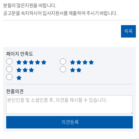
분들의 많은지원을 바랍니다.
공고문을 숙지하시어 입사지원서를 제출하여 주시기 바랍니다.
목록
페이지 만족도
매
만
우
보
족
불
만
통
매
만
족
우
한줄의견
불
만
의견등록