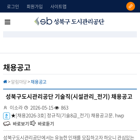
로그인
회원가입
사이트맵
성
메
북
뉴
구
도
전
시
체
관
리
보
채용공고
공
기
단
알림마당
채용공고
H
>
>
O
M
E
성북구도시관리공단 기술직(시설관리_전기) 채용공고
작
이소라
등
2026-05-15
조
863
성
첨
★[채용2026-3호] 정규직(기술8급_전기) 채용공고문.
록
회
hwp
자
부
일
수
바로보기
바로듣기
파
성북구도시관리공단에서는 유능한 인재를 모집하고자 하오니 관심있는
일