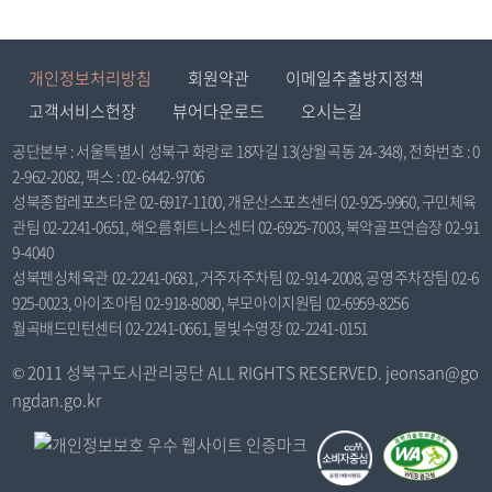
개인정보처리방침
회원약관
이메일추출방지정책
고객서비스헌장
뷰어다운로드
오시는길
공단본부 : 서울특별시 성북구 화랑로 18자길 13(상월곡동 24-348), 전화번호 : 0
2-962-2082, 팩스 : 02-6442-9706
성북종합레포츠타운 02-6917-1100, 개운산스포츠센터 02-925-9960, 구민체육
관팀 02-2241-0651, 해오름휘트니스센터 02-6925-7003, 북악골프연습장 02-91
9-4040
성북펜싱체육관 02-2241-0681, 거주자주차팀 02-914-2008, 공영주차장팀 02-6
925-0023, 아이조아팀 02-918-8080, 부모아이지원팀 02-6959-8256
월곡배드민턴센터 02-2241-0661, 물빛수영장 02-2241-0151
© 2011 성북구도시관리공단 ALL RIGHTS RESERVED. jeonsan@go
ngdan.go.kr